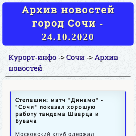
Архив новостей
город Сочи -
24.10.2020
Курорт-инфо
Сочи
Архив
->
->
новостей
Степашин: матч "Динамо" -
"Сочи" показал хорошую
работу тандема Шварца и
Бувача
Московский клуб одержал