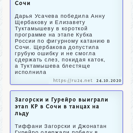
Сочи
Дарья Усачева победила Анну
Щербакову и Елизавету
Туктамышеву в короткой
программе на этапе Кубка
России по фигурному катанию в
Сочи. Щербакова допустила
грубую ошибку и не смогла
сдержать слез, покидая каток,
а Туктамышева блестяще
исполнила
https://ru24.net
24.10.2020
Загорски и Гурейро выиграли
этап КР в Сочи в танцах на
льду
Тиффани Загорски и Джонатан
Гурейро одержали победу в