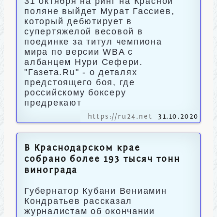
31 октября на ринг на Красной
поляне выйдет Мурат Гассиев,
который дебютирует в
супертяжелой весовой в
поединке за титул чемпиона
мира по версии WBA с
албанцем Нури Сефери.
"Газета.Ru" - о деталях
предстоящего боя, где
российскому боксеру
предрекают
https://ru24.net
31.10.2020
В Краснодарском крае
собрано более 193 тысяч тонн
винограда
Губернатор Кубани Вениамин
Кондратьев рассказал
журналистам об окончании