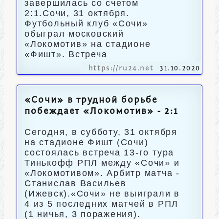
завершилась со счетом
2:1.Сочи, 31 октября.
Футбольный клуб «Сочи»
обыграл московский
«Локомотив» на стадионе
«Фишт». Встреча
https://ru24.net
31.10.2020
«Сочи» в трудной борьбе
побеждает «Локомотив» - 2:1
Сегодня, в субботу, 31 октября
на стадионе Фишт (Сочи)
состоялась встреча 13-го тура
Тинькофф РПЛ между «Сочи» и
«Локомотивом». Арбитр матча -
Станислав Васильев
(Ижевск).«Сочи» не выиграли в
4 из 5 последних матчей в РПЛ
(1 ничья, 3 поражения).