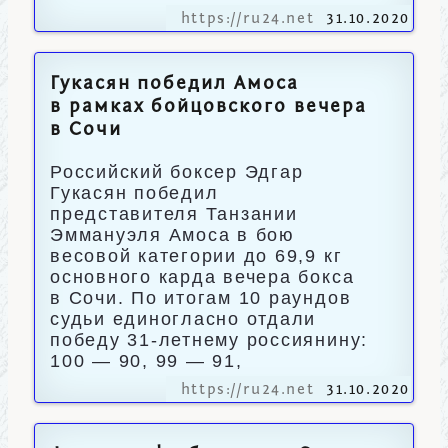
https://ru24.net
31.10.2020
Гукасян победил Амоса
в рамках бойцовского вечера
в Сочи
Российский боксер Эдгар
Гукасян победил
представителя Танзании
Эммануэля Амоса в бою
весовой категории до 69,9 кг
основного карда вечера бокса
в Сочи. По итогам 10 раундов
судьи единогласно отдали
победу 31-летнему россиянину:
100 — 90, 99 — 91,
https://ru24.net
31.10.2020