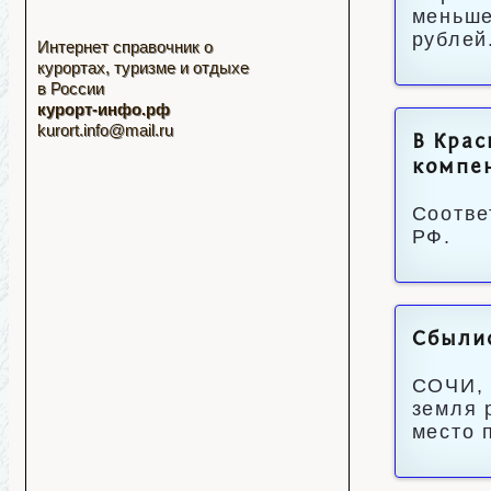
меньше
рублей
Интернет справочник о
курортах, туризме и отдыхе
в России
курорт-инфо.рф
kurort.info@mail.ru
В Крас
компен
Соотве
РФ.
Сбылис
СОЧИ, 
земля 
место 