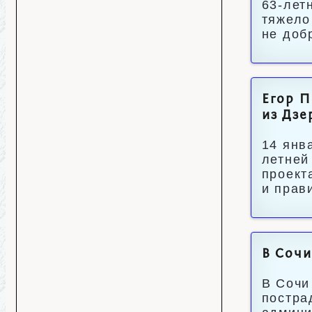
63-лет
тяжело
не доб
Егор П
из Дзе
14 янв
летней
проект
и прав
В Сочи
В Сочи
постра