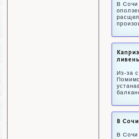
В Сочи
оползе
расщел
произо
Каприз
ливен
Из-за 
Помимо
устана
балкан
В Сочи
В Сочи