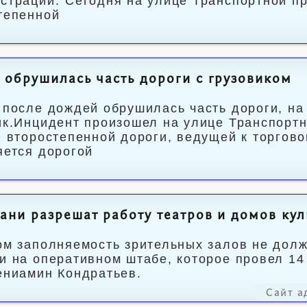
страции."Сегодня на улице Транспортной пр
тепенной
 обрушилась часть дороги с грузовиком
 после дождей обрушилась часть дороги, на
ик.Инцидент произошел на улице Транспортно
е второстепенной дороги, ведущей к торговой
яется дорогой
ани разрешат работу театров и домов кул
ом заполняемость зрительных залов не дол
и на оперативном штабе, которое провел 14
ениамин Кондратьев.
Сайт а