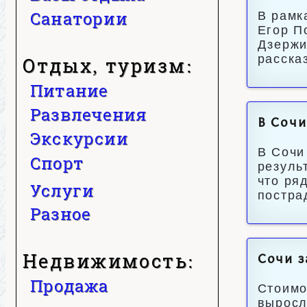
Санатории
В рамк
Егор П
Дзержи
расска
Отдых, туризм:
Питание
Развлечения
В Сочи
Экскурсии
В Сочи
Спорт
резуль
что ря
Услуги
постра
Разное
Недвижимость:
Сочи з
Продажа
Стоимо
выросл