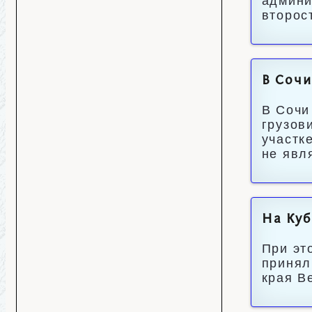
админи
второс
В Сочи
В Сочи
грузов
участк
не явл
На Куб
При эт
принял
края В