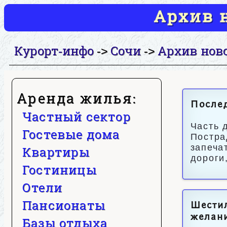
Архив н
Курорт-инфо
Сочи
Архив нов
->
->
Аренда жилья:
Послед
Частный сектор
Часть 
Гостевые дома
Постра
запеча
Квартиры
дороги
Гостиницы
Отели
Пансионаты
Шестил
желан
Базы отдыха