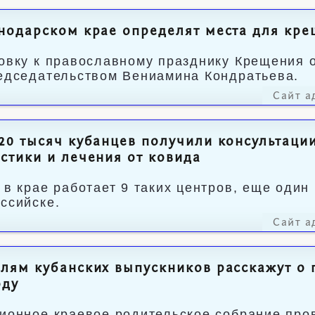
нодарском крае определят места для кре
овку к православному празднику Крещения 
едседательством Вениамина Кондратьева.
Сайт а
20 тысяч кубанцев получили консультаци
стики и лечения от ковида
 в крае работает 9 таких центров, еще один 
ссийске.
Сайт а
лям кубанских выпускников расскажут о 
оду
ионное краевое родительское собрание про