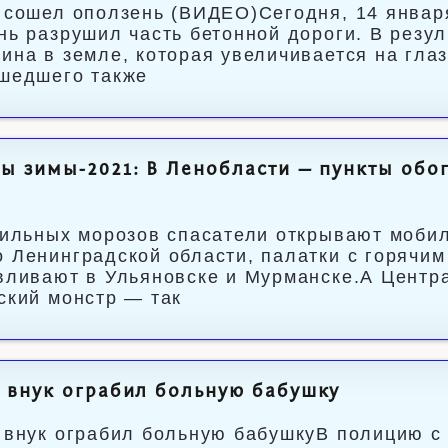
 сошел оползень (ВИДЕО)Сегодня, 14 января
нь разрушил часть бетонной дороги. В резул
ина в земле, которая увеличивается на гла
шедшего также
ы зимы-2021: В Ленобласти — пункты обог
ь
сильных морозов спасатели открывают мобил
 Ленинградской области, палатки с горячи
вливают в Ульяновске и Мурманске.А Центр
ский монстр — так
 внук ограбил больную бабушку
 внук ограбил больную бабушкуВ полицию с