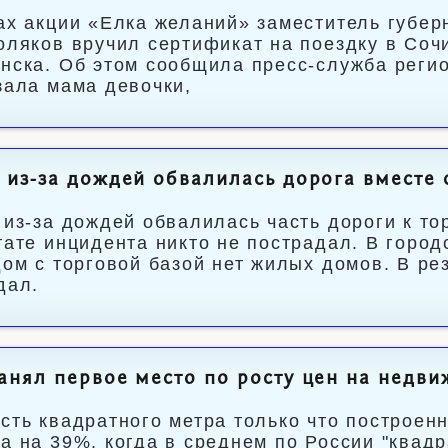
ах акции «Елка желаний» заместитель губер
оляков вручил сертификат на поездку в Соч
нска. Об этом сообщила пресс-служба регио
зала мама девочки,
 из-за дождей обвалилась дорога вместе 
 из-за дождей обвалилась часть дороги к то
тате инцидента никто не пострадал. В город
дом с торговой базой нет жилых домов. В ре
дал.
анял первое место по росту цен на недви
сть квадратного метра только что построен
а на 39%, когда в среднем по России "квад