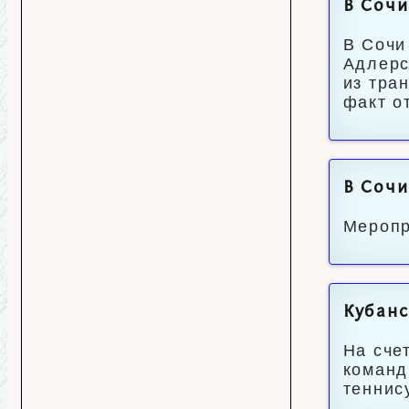
В Сочи
В Сочи
Адлерс
из тра
факт о
В Сочи
Меропр
Кубанс
На сче
команд
теннис