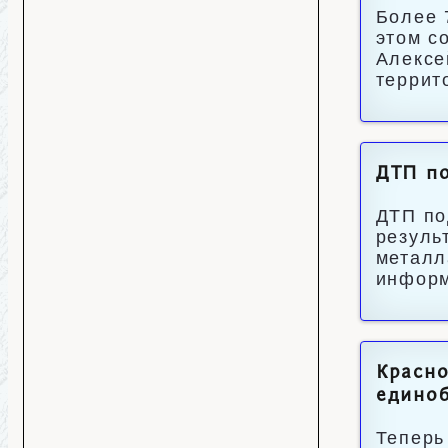
Более 
этом с
Алексе
террит
ДТП по
ДТП по
резуль
металл
информ
Красн
едино
Теперь