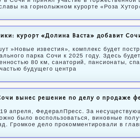
у в Сочи и принял участие в торжественной
славы на горнолыжном курорте «Роза Хутор
ики: курорт «Долина Васта» добавит Сочи
шут »Новые известия», комплекс будет пост
ального парка Сочи к 2025 году. Здесь буд
енностью 80 км, санаторий, пансионаты, сп
 частью будущего центра
Сочи вынес решение по делу о продаже ф
19 апреля, ФедералПресс. За несуществующ
ожно было воспользоваться, виновные получ
зд. Громкое дело прокомментировали в гла