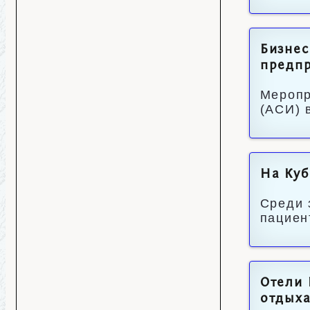
Бизнес
предп
Меропр
(АСИ) 
На Куб
Среди 
пациент
Отели 
отдых