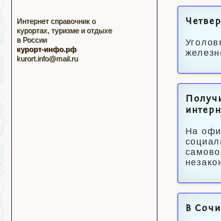
Интернет справочник о
Четвер
курортах, туризме и отдыхе
в России
Уголов
курорт-инфо.рф
железн
kurort.info@mail.ru
Получи
интерн
На офи
социал
самово
незако
В Сочи