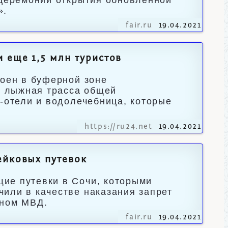
 церемонии открытия обновленной
».
fair.ru
19.04.2021
 еще 1,5 млн туристов
роен в буферной зоне
ет лыжная трасса общей
а-отели и водолечебница, которые
https://ru24.net
19.04.2021
ейковых путевок
ие путевки в Сочи, которыми
или в качестве наказания запрет
вном МВД.
fair.ru
19.04.2021