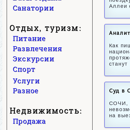
поездк
Санатории
Аллеи 
Отдых, туризм:
Аналит
Питание
Как пи
Развлечения
национ
Экскурсии
протяж
станут
Спорт
Услуги
Разное
Суд в 
СОЧИ, 
Недвижимость:
невозм
на вые
Продажа