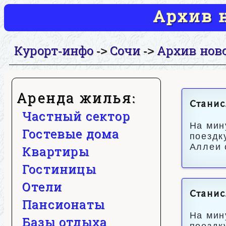
Архив н
Курорт-инфо
Сочи
Архив нов
->
->
Аренда жилья:
Станис
Частный сектор
На мин
Гостевые дома
поездк
Аллеи 
Квартиры
Гостиницы
Отели
Станис
Пансионаты
На мин
Базы отдыха