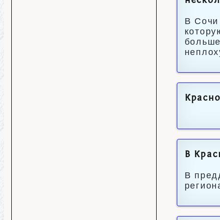
нескол
В Сочи
котору
больше
неплох
Красн
В Крас
В пред
регион