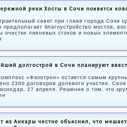
ережной реки Хосты в Сочи появятся ков
троительный совет при главе города Сочи о
я предполагает благоустройство мостов, во
ы очистки ливневых стоков и новых элемен
я
йший долгострой в Сочи планируют ввест
комплекс «Фазотрон» остается самым крупн
ено 2300 договоров долевого участия. Свое
раснодар, 27 апреля. Решение о том, что кр
ен
т из Анкары честно объяснил, что мешае