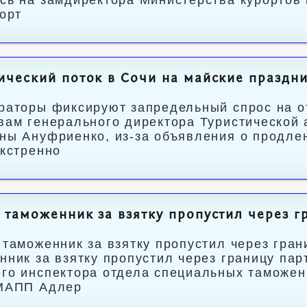
сь на замдиректора Министерства курортов 
рорт
ический поток в Сочи на майские праздн
раторы фиксируют запредельный спрос на от
вам генерального директора Туристической 
ны Ануфриенко, из-за объявления о продлен
экстренно
 таможенник за взятку пропустил через г
 таможенник за взятку пропустил через гра
нник за взятку пропустил через границу па
го инспектора отдела специальных таможе
МАПП Адлер