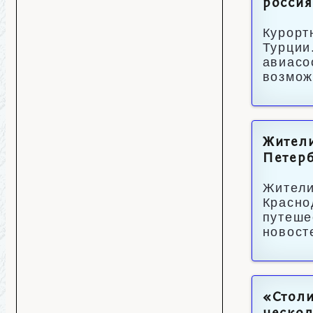
росси
Курорт
Турции
авиасо
возмож
Жители
Петерб
Жители
Красно
путеше
новост
«Столи