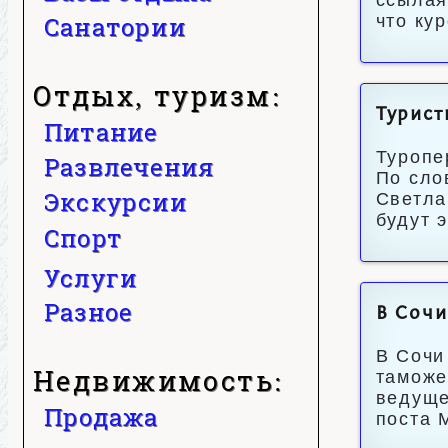
ссылая
Санатории
что ку
Отдых, туризм:
Турист
Питание
Туропе
Развлечения
По сло
Экскурсии
Светла
будут 
Спорт
Услуги
Разное
В Сочи
В Сочи
Недвижимость:
таможе
ведуще
Продажа
поста 