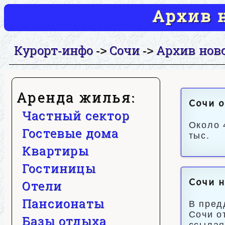
Архив н
Курорт-инфо
Сочи
Архив нов
->
->
Аренда жилья:
Сочи о
Частный сектор
Около 
Гостевые дома
тыс.
Квартиры
Гостиницы
Отели
Сочи н
Пансионаты
В пред
Сочи о
Базы отдыха