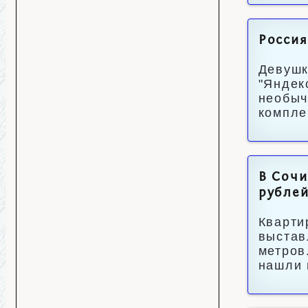
Россия
Девушк
"Яндек
необыч
компле
В Сочи
рубле
Кварти
выстав
метров
нашли 