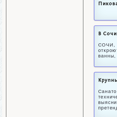
Пикова
В Сочи
СОЧИ, 
открою
ванны,
Крупны
Санато
технич
выясни
претен