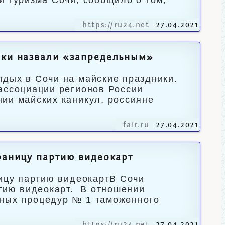
и туризма Сочи, сообщило о том,
https://ru24.net
27.04.2021
ики назвали «запредельным»
дых в Сочи на майские праздники.
ассоциации регионов России
ии майских каникул, россияне
fair.ru
27.04.2021
раницу партию видеокарт
ницу партию видеокартВ Сочи
ртию видеокарт. В отношении
нных процедур № 1 таможенного