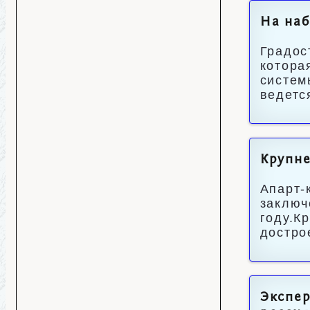
На наб
Градос
котора
систем
ведетс
Крупне
Апарт-
заключ
году.К
достро
Экспер