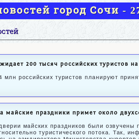
овостей город Сочи - 27
остей
жидает 200 тысяч российских туристов н
4 млн российских туристов планируют принят
а майские праздники примет около двухс
дверии майских праздников были озвучены п
тносительно туристического потока. Так, и