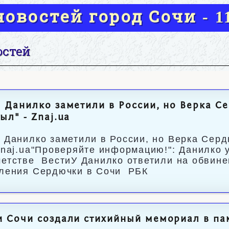
овостей город Сочи - 11
остей
 Данилко заметили в России, но Верка Се
ыл" - Znaj.ua
 Данилко заметили в России, но Верка Серд
naj.ua"Проверяйте информацию!": Данилко 
етстве ВестиУ Данилко ответили на обвине
ления Сердючки в Сочи РБК
 Сочи создали стихийный мемориал в пам