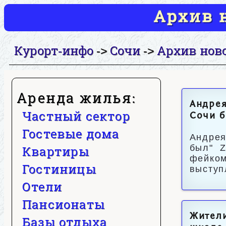
Архив н
Курорт-инфо
Сочи
Архив нов
->
->
Аренда жилья:
Андрея
Частный сектор
Сочи б
Гостевые дома
Андрея
был" Z
Квартиры
фейком
Гостиницы
выступ
Отели
Пансионаты
Жители
Базы отдыха