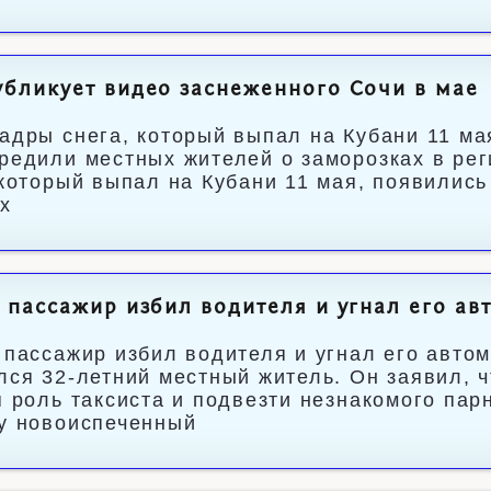
бликует видео заснеженного Сочи в мае
адры снега, который выпал на Кубани 11 ма
редили местных жителей о заморозках в рег
 который выпал на Кубани 11 мая, появилис
х
 пассажир избил водителя и угнал его ав
 пассажир избил водителя и угнал его авто
лся 32-летний местный житель. Он заявил, 
я роль таксиста и подвезти незнакомого па
у новоиспеченный