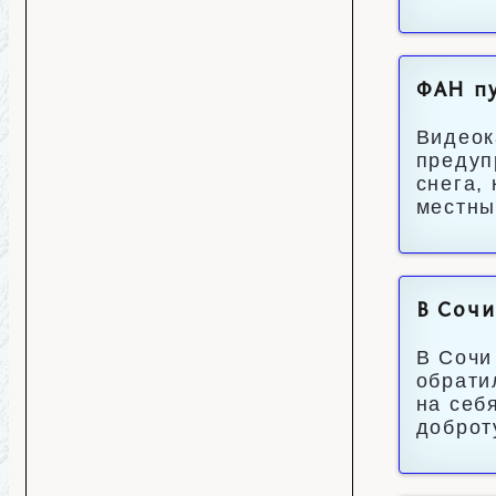
ФАН пу
Видеок
предуп
снега,
местны
В Сочи
В Сочи
обрати
на себ
доброт