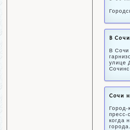
Городс
В Сочи
В Сочи
гарниз
улице 
Сочинс
Сочи н
Город-
пресс-
когда 
города