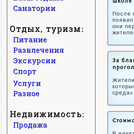
школе
Санатории
После 
появил
Отдых, туризм:
они пе
жителя
Питание
Развлечения
Экскурсии
За бла
прогол
Спорт
Жители
Услуги
которы
Разное
среда»
Недвижимость:
Стоимо
Продажа
В нача