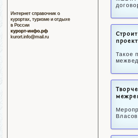
догово
Интернет справочник о
курортах, туризме и отдыхе
в России
курорт-инфо.рф
Строит
kurort.info@mail.ru
проект
Такое 
межвед
Творче
межрег
Меропр
Власов