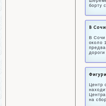
Шереме
борту 
В Сочи
В Сочи
около 
предва
дороги
Фигури
Центр 
находи
Центра
на сбо