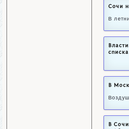
Сочи н
В летн
Власти
списка
В Моск
Воздуш
В Сочи