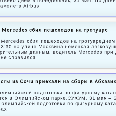
тьево днем в понедельник, 31 мая. По дан
самолета Airbus
 Mercedes сбил пешеходов на тротуаре
 Mercedes сбил пешеходов на тротуареДнем
13:30 на улице Москвина немецкая легковуш
рительным данным, водитель Mercedes при 
 не справился
сты из Сочи приехали на сборы в Абхази
олимпийской подготовки по фигурному катан
тся в Олимпийском парке.СУХУМ, 31 мая – S
 олимпийской подготовки по фигурному ката
рах