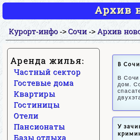
Архив н
Курорт-инфо
Сочи
Архив нов
->
->
Аренда жилья:
В Сочи
Частный сектор
В Сочи
Гостевые дома
дом. С
спасат
Квартиры
двухэт
Гостиницы
Отели
Пансионаты
У зачи
крими
Базы отдыха