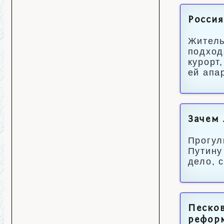
Россия
Житель
подход
курорт
ей апа
Зачем 
Прогул
Путину
дело, 
Песков
рефор