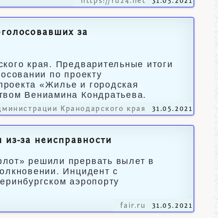
https://ru24.net
31.05.2021
оголосовавших за
ского края. Предварительные итоги
лосовании по проекту
проекта «Жилье и городская
твом Вениамина Кондратьева.
дминистрации Кранодарского края
31.05.2021
 из-за неисправности
флот» решили прервать вылет в
олкновении. Инцидент с
теринбургском аэропорту
fair.ru
31.05.2021