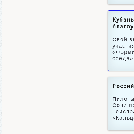
Кубань
благоу
Свой в
участи
«Форми
среда»
Россий
Пилоты
Сочи п
неиспр
«Кольц