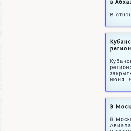
в Абха
В отно
Кубанс
регио
Кубанс
регион
закрыт
июня. 
В Моск
В Моск
Авиала