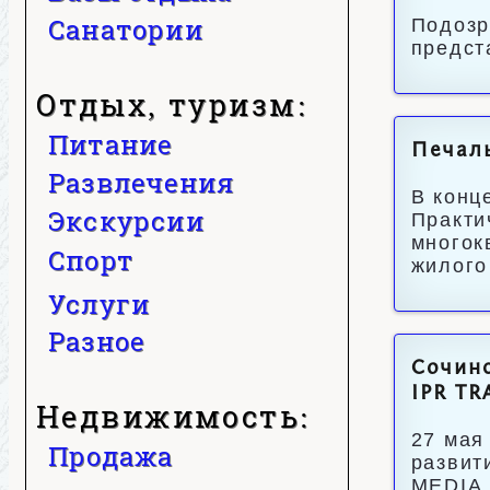
Санатории
Подозр
предст
Отдых, туризм:
Питание
Печал
Развлечения
В конц
Экскурсии
Практи
многок
Спорт
жилого
Услуги
Разное
Сочинс
IPR TR
Недвижимость:
27 мая
Продажа
развит
MEDIA 