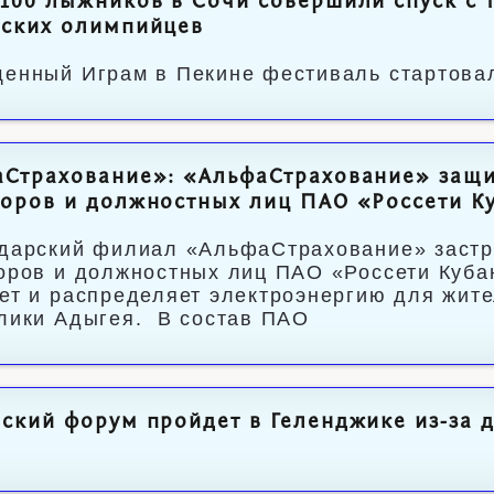
100 лыжников в Сочи совершили спуск с
йских олимпийцев
енный Играм в Пекине фестиваль стартова
Страхование»: «АльфаСтрахование» защи
оров и должностных лиц ПАО «Россети К
дарский филиал «АльфаСтрахование» застр
оров и должностных лиц ПАО «Россети Куба
ет и распределяет электроэнергию для жите
лики Адыгея. В состав ПАО
ский форум пройдет в Геленджике из-за д