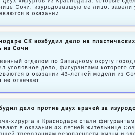
 двух хирургов из Краснодара, которые сд
нице Сочи, изуродовавшую ее лицо, завели 
еваются в оказании
нодаре СК возбудил дело на пластически
 из Сочи
венный отделом по Западному округу город
ил уголовное дело, фигурантами которого ст
еваются в оказании 43-летней модели из Со
я не отвечает
будил дело против двух врачей за изуро
ача-хирурга в Краснодаре стали фигурантам
евают в оказании 43-летней жительнице Соч
ющей требованиям безопасности жизни и зд