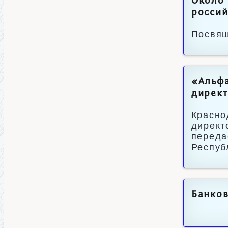
Около 
росси
Посвящ
«Альфа
директ
Красно
директ
переда
Респуб
Банков