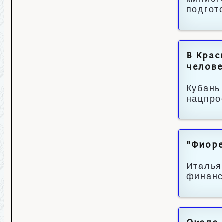
подгот
В Крас
челов
Кубань
нацпро
"Фиоре
Италья
финанс