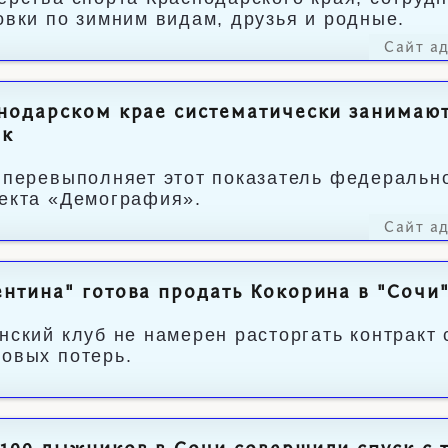
овки по зимним видам, друзья и родные.
Сайт а
нодарском крае систематически занимают
ек
 перевыполняет этот показатель федерально
екта «Демография».
Сайт а
нтина" готова продать Кокорина в "Сочи
нский клуб не намерен расторгать контракт
овых потерь.