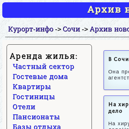
Архив н
Курорт-инфо
Сочи
Архив нов
->
->
Аренда жилья:
В Сочи
Частный сектор
Она пр
Гостевые дома
агентс
Квартиры
Гостиницы
Отели
На хир
дело
Пансионаты
На хир
Базы отдыха