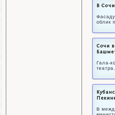
В Сочи
Фасаду
облик 
Сочи в
Башме
Гала-к
театра
Кубанс
Пекин
В межд
минист