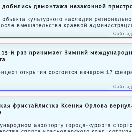
 добились демонтажа незаконной пристро
 объекта культурного наследия регионально
после вмешательства краевой администраци
Сайт а
 15-й раз принимает Зимний международн
та
онцерт открытия состоится вечером 17 февр
.
Сайт а
кая фристайлистка Ксения Орлова вернул
е
ународном аэропорту города-курорта спорт
ерства спорта Краснодарского края, сотруд