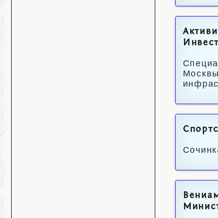
Активи
Инвес
Специа
Москвы
инфрас
Спортс
Сочинк
Вениам
Минист