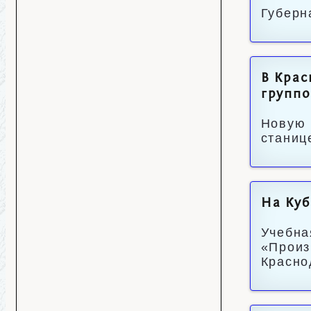
Губерн
В Крас
групп
Новую 
станиц
На Куб
Учебна
«Произ
Красно