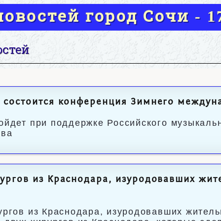
овостей город Сочи - 17
остей
 состоится конференция Зимнего междуна
ойдет при поддержке Российского музыкальн
тва
ургов из Краснодара, изуродовавших жит
ургов из Краснодара, изуродовавших житель