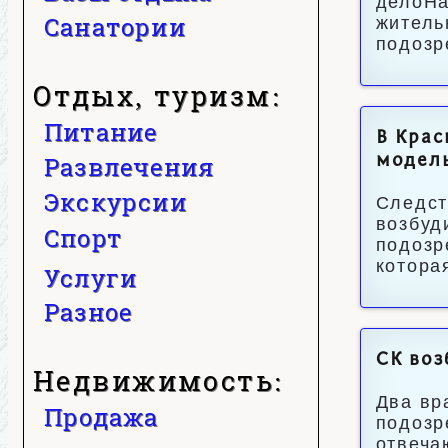
делоНа
Санатории
житель
подозр
Отдых, туризм:
Питание
В Крас
Развлечения
модель
Экскурсии
Следст
возбуд
Спорт
подозр
котора
Услуги
Разное
СК воз
Недвижимость:
Два вр
Продажа
подозр
отвеча