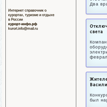
Два вр
Интернет справочник о
курортах, туризме и отдыхе
в России
курорт-инфо.рф
Отключ
kurort.info@mail.ru
света
Компан
оборуд
электр
феврал
Жителе
Васил
Конкур
был на