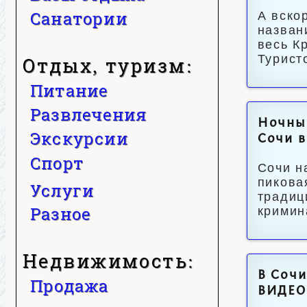
Санатории
А вско
назван
весь К
Турист
Отдых, туризм:
Питание
Развлечения
Ночные
Экскурсии
Сочи в
Спорт
Сочи н
пикова
Услуги
традиц
Разное
кримин
Недвижимость:
В Сочи
Продажа
ВИДЕО