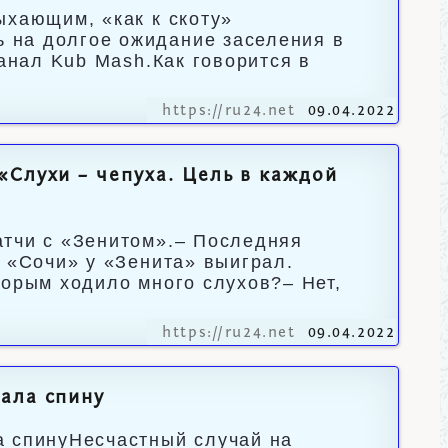
ыхающим, «как к скоту»
 на долгое ожидание заселения в
канал Kub Mash.Как говорится в
https://ru24.net
09.04.2022
«Слухи – чепуха. Цель в каждой
атчи с «Зенитом».– Последняя
у «Сочи» у «Зенита» выиграл.
торым ходило много слухов?– Нет,
https://ru24.net
09.04.2022
ала спину
а спинуНесчастный случай на