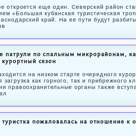
ре откроется еще один. Северский район ста
ием «Большая кубанская туристическая троп
раснодарский край. На ее пути будут разбит
ов
 патрули по спальным микрорайонам, каз
 курортный сезон
аходится на низком старте очередного курор
я загрузка как горного, так и прибрежного к
ии правоохранительные органы также вступа
ал
 туристка пожаловалась на отношение к 