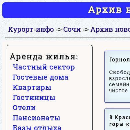
Архив н
Курорт-инфо
Сочи
Архив нов
->
->
Аренда жилья:
Горнол
Частный сектор
Свобод
Гостевые дома
взросл
семейн
Квартиры
чистое
Гостиницы
Отели
Пансионаты
В Крас
горы 
Базы отдыха