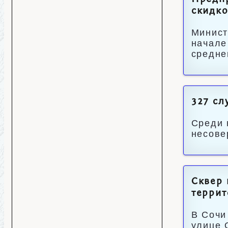
скидк
Минист
начале
средне
327 сл
Среди 
несове
Сквер 
терри
В Сочи
улице 