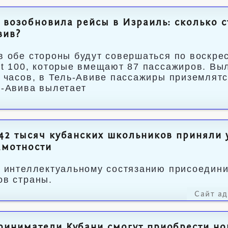
 возобновила рейсы в Израиль: сколько с
вив?
в обе стороны будут совершаться по воскре
et 100, которые вмещают 87 пассажиров. Выл
5 часов, в Тель-Авиве пассажиры приземлятс
ь-Авива вылетает
42 тысяч кубанских школьников приняли 
амотности
к интеллектуальному состязанию присоедини
ов страны.
Сайт а
риниматели Кубани смогут приобрести н