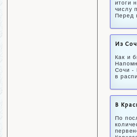
итоги 
числу 
Перед 
Из Соч
Как и 
Напомн
Сочи -
в расп
В Крас
По пос
количе
первен