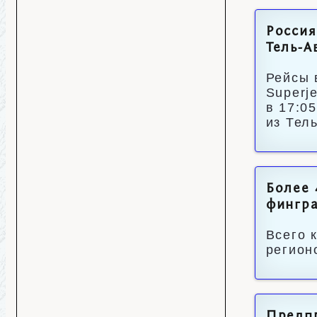
Россия
Тель-А
Рейсы 
Superj
в 17:0
из Тел
Более 
фингр
Всего 
регион
Предп