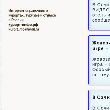
В Сочи
ВИДЕОП
Интернет справочник о
отель 
курортах, туризме и отдыхе
в России
сообще
курорт-инфо.рф
kurort.info@mail.ru
Жоаози
игре –
Жоаози
игра –
Особый
потому
В Сочи
В Сочи