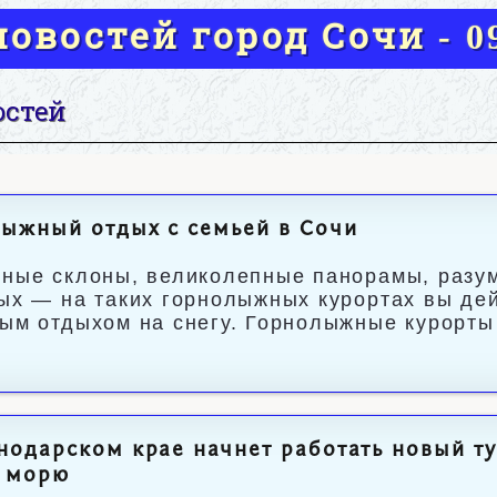
овостей город Сочи - 09
остей
ыжный отдых с семьей в Сочи
ные склоны, великолепные панорамы, разум
ых — на таких горнолыжных курортах вы де
ым отдыхом на снегу. Горнолыжные курорты са
нодарском крае начнет работать новый т
к морю