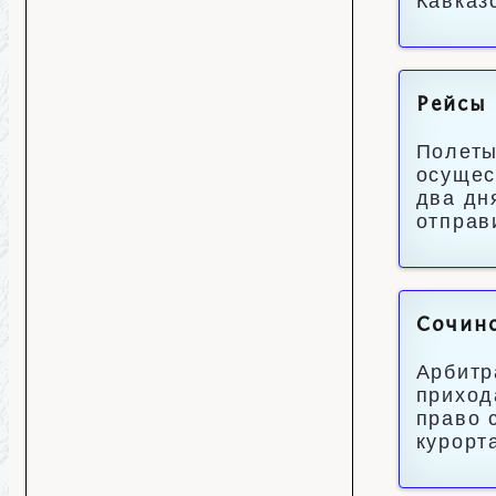
Кавказ
Рейсы 
Полеты
осущес
два дн
отправ
Сочинс
Арбитр
приход
право 
курорт