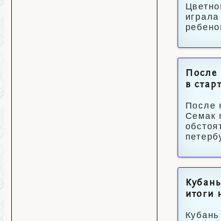
Цветно
играла
ребено
После 
в стар
После 
Семак 
обстоя
петерб
Кубань
итоги
Кубань