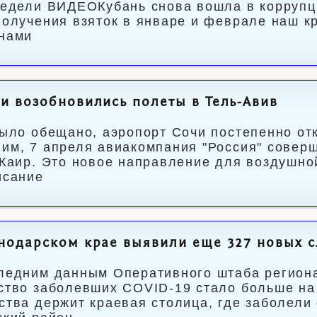
недели ВИДЕОКубань снова вошла в коррупци
получения взяток в январе и феврале наш кр
нами
и возобновились полеты в Тель-Авив
было обещано, аэропорт Сочи постепенно от
им, 7 апреля авиакомпания "Россия" совер
 Каир. Это новое направление для воздушной
исание
нодарском крае выявили еще 327 новых с
ледним данным Оперативного штаба региона
ство заболевших COVID-19 стало больше на
ства держит краевая столица, где заболели