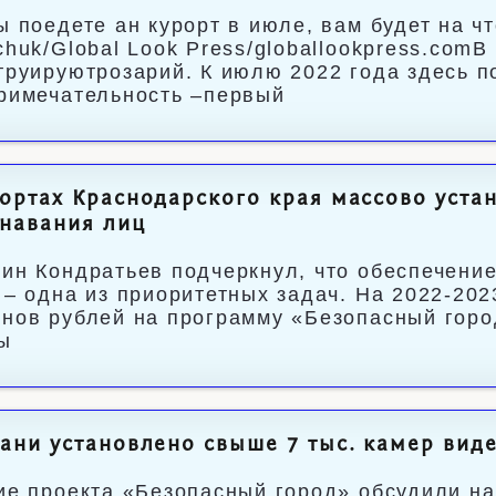
ы поедете ан курорт в июле, вам будет на ч
chuk/Global Look Press/globallookpress.com
труируютрозарий. К июлю 2022 года здесь п
римечательность –первый
ортах Краснодарского края массово уста
навания лиц
ин Кондратьев подчеркнул, что обеспечение
 – одна из приоритетных задач. На 2022-20
нов рублей на программу «Безопасный горо
ы
ани установлено свыше 7 тыс. камер ви
ие проекта «Безопасный город» обсудили н