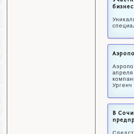
Участн
бизнес
Уникал
специа
Аэропо
Аэропо
апреля
компан
Ургенч
В Сочи
предпр
Следст