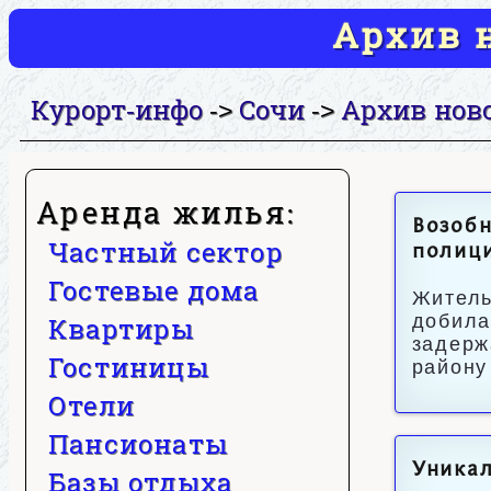
Архив н
Курорт-инфо
Сочи
Архив нов
->
->
Аренда жилья:
Возобн
Частный сектор
полиц
Гостевые дома
Житель
добила
Квартиры
задерж
Гостиницы
району
Отели
Пансионаты
Уникал
Базы отдыха