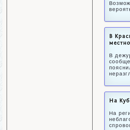
Возмож
вероят
В Крас
местно
В дежу
сообще
поясни
неразг
На Куб
На рег
неблаг
спрово