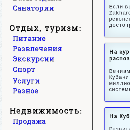
Санатории
Если в
Zakhar
реконс
достоп
Отдых, туризм:
Питание
Развлечения
На кур
Экскурсии
распоз
Спорт
Вениам
Кубани
Услуги
миллио
Разное
систем
Недвижимость:
На Куб
Продажа
Развит