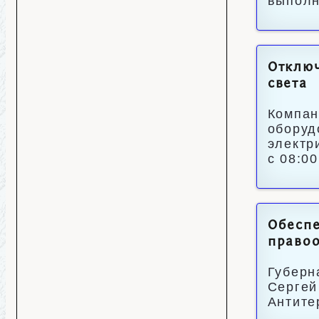
выполн
Отключ
света
Компан
оборуд
электр
с 08:00
Обеспе
правоо
Губерн
Сергей
Антите