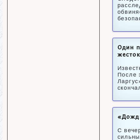
рассле
обвиня
безопа
Один п
жесток
Извест
После 
Ларгус
сконча
«Дожд
С вече
сильны