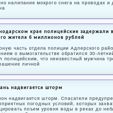
но налипание мокрого снега на проводах и 
на
нодарском крае полицейские задержали 
го жителя 6 миллионов рублей
рную часть отдела полиции Адлерского райо
нием о вымогательстве обратился 30-летни
л полицейским, что неизвестный мужчина тр
лашение личной
ань надвигается шторм
ион надвигается шторм. Спасатели предупр
оприятных погодных условий, которых захва
цировать поъем уровня воды в реках до неб