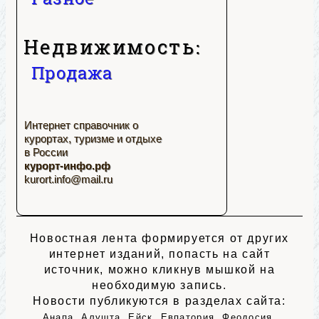
Недвижимость:
Продажа
Интернет справочник о
курортах, туризме и отдыхе
в России
курорт-инфо.рф
kurort.info@mail.ru
Новостная лента формируется от других
интернет изданий, попасть на сайт
источник, можно кликнув мышкой на
необходимую запись.
Новости публикуются в разделах сайта:
,
,
,
,
,
Анапа
Алушта
Ейск
Евпатория
Феодосия