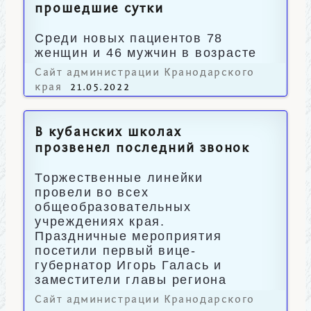
прошедшие сутки
Среди новых пациентов 78
женщин и 46 мужчин в возрасте
от 1,5 до 95 лет.
Сайт администрации Кранодарского
края
21.05.2022
В кубанских школах
прозвенел последний звонок
Торжественные линейки
провели во всех
общеобразовательных
учреждениях края.
Праздничные мероприятия
посетили первый вице-
губернатор Игорь Галась и
заместители главы региона
Анна Минькова и Игорь Чагаев.
Сайт администрации Кранодарского