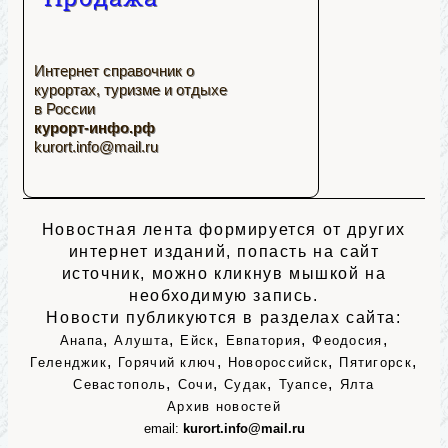
Интернет справочник о
курортах, туризме и отдыхе
в России
курорт-инфо.рф
kurort.info@mail.ru
Новостная лента формируется от других
интернет изданий, попасть на сайт
источник, можно кликнув мышкой на
необходимую запись.
Новости публикуются в разделах сайта:
,
,
,
,
,
Анапа
Алушта
Ейск
Евпатория
Феодосия
,
,
,
,
Геленджик
Горячий ключ
Новороссийск
Пятигорск
,
,
,
,
Севастополь
Сочи
Судак
Туапсе
Ялта
Архив новостей
email:
kurort.info@mail.ru