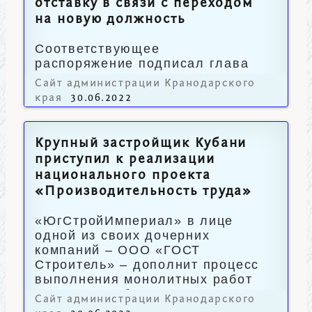
отставку в связи с переходом
на новую должность
Соответствующее
распоряжение подписал глава
региона Вениамин Кондратьев.
Сайт администрации Кранодарского
края
30.06.2022
Крупный застройщик Кубани
приступил к реализации
национального проекта
«Производительность труда»
«ЮгСтройИмпериал» в лице
одной из своих дочерних
компаний – ООО «ГОСТ
Строитель» – дополнит процесс
выполнения монолитных работ
принципами бережливости.
Сайт администрации Кранодарского