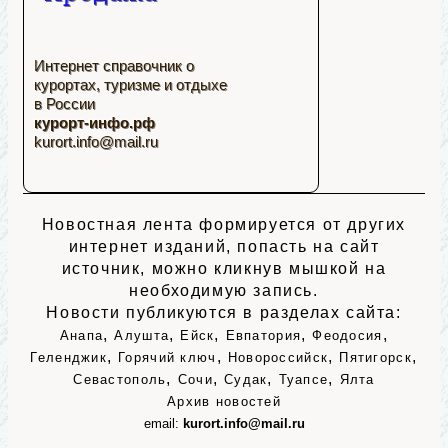
Интернет справочник о
курортах, туризме и отдыхе
в России
курорт-инфо.рф
kurort.info@mail.ru
Новостная лента формируется от других
интернет изданий, попасть на сайт
источник, можно кликнув мышкой на
необходимую запись.
Новости публикуются в разделах сайта:
,
,
,
,
,
Анапа
Алушта
Ейск
Евпатория
Феодосия
,
,
,
,
Геленджик
Горячий ключ
Новороссийск
Пятигорск
,
,
,
,
Севастополь
Сочи
Судак
Туапсе
Ялта
Архив новостей
email:
kurort.info@mail.ru