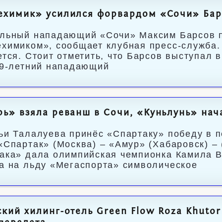
ехимик» усилился форвардом «Сочи» Ба
льный нападающий «Сочи» Максим Барсов п
химиком», сообщает клубная пресс-служба. 
ется. Стоит отметить, что Барсов выступал в
29‑летний нападающий
ь» взяла реванш в Сочи, «Куньлунь» нача
ьи Талалуева принёс «Спартаку» победу в 
«Спартак» (Москва) – «Амур» (Хабаровск) – (
ака» дала олимпийская чемпионка Камила В
а на льду «Мегаспорта» символическое
кий хилинг-отель Green Flow Roza Khuto