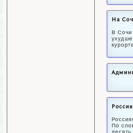
На Соч
В Сочи
ухудше
курорт
Админи
Россия
Россия
По сло
десять