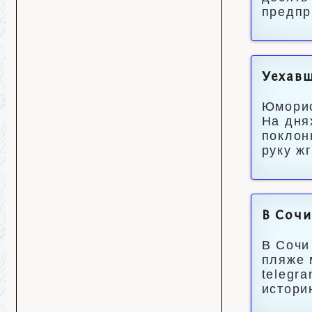
предп
Уехавш
Юморис
На дня
поклон
руку ж
В Сочи
В Сочи
пляже 
telegr
истори