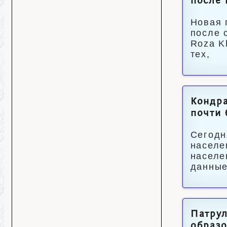
после 
Новая 
после 
Roza K
тех,
Кондра
почти 
Сегодн
населе
населе
данные
Патрул
образ