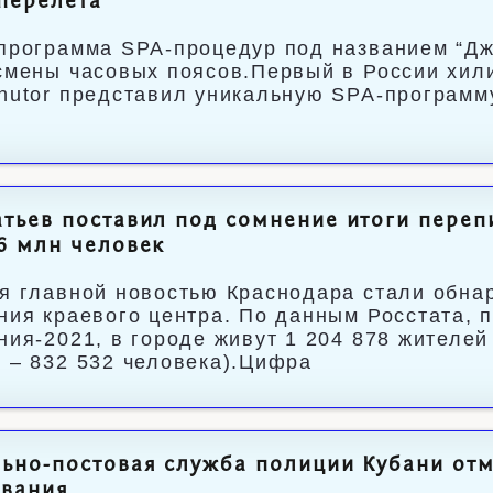
перелета
программа SPA-процедур под названием “Дже
смены часовых поясов.Первый в России хили
hutor представил уникальную SPA-программ
тьев поставил под сомнение итоги переп
6 млн человек
я главной новостью Краснодара стали обна
ния краевого центра. По данным Росстата,
ния-2021, в городе живут 1 204 878 жител
 – 832 532 человека).Цифра
ьно-постовая служба полиции Кубани отм
ования