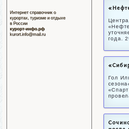
«Нефт
Интернет справочник о
курортах, туризме и отдыхе
Центра
в России
«Нефте
курорт-инфо.рф
уточня
kurort.info@mail.ru
года. 
«Сибир
Гол Ил
сезона
«Спарт
провел
Сочинс