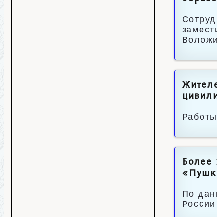
Сотруд
замест
Воложи
Жителе
цивил
Работы
Более 
«Пушк
По дан
России