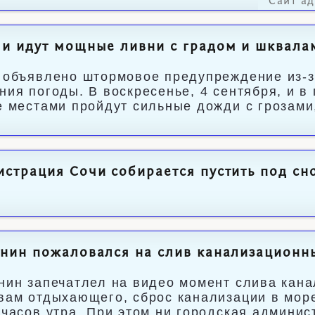
Сайт а
и идут мощные ливни с градом и шквала
 объявлено штормовое предупреждение из-з
ния погоды. В воскресенье, 4 сентября, и в 
е местами пройдут сильные дожди с грозами
страция Сочи собирается пустить под сно
нин пожаловался на слив канализационны
нин запечатлел на видео момент слива кана
вам отдыхающего, сброс канализации в мор
 часов утра. При этом ни городская админис