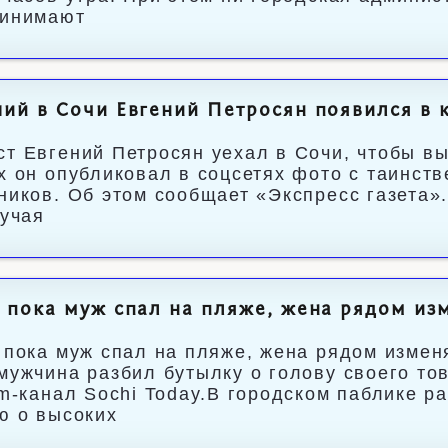
ринимают
ий в Сочи Евгений Петросян появился в
т Евгений Петросян уехал в Сочи, чтобы в
х он опубликовал в соцсетях фото с таинст
ников. Об этом сообщает «Экспресс газета»
гучая
 пока муж спал на пляже, жена рядом из
 пока муж спал на пляже, жена рядом изме
мужчина разбил бутылку о голову своего то
am-канал Sochi Today.В городском паблике р
ю о высоких