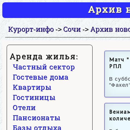
Архив н
Курорт-инфо
Сочи
Архив нов
->
->
Аренда жилья:
Матч "
Частный сектор
РПЛ
Гостевые дома
В субб
"Факел"
Квартиры
Гостиницы
Отели
Вениам
Пансионаты
количе
Базы отдыха