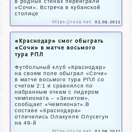
в родных стенах переиграли
«Сочи». Встреча в кубанской
столице
https://ru24.net
03.09.2022
«Краснодар» смог обыграть
«Сочи» в матче восьмого
тура РПЛ
Футбольный клуб «Краснодар»
на своем поле обыграл «Сочи»
в матче восьмого тура РПЛ со
счетом 2:1 и сравнялся по
набранным очкам с лидером
чемпионата – «Зенитом»,
сообщает «Чемпионат».В
составе «Краснодара»
отличились Олакунле Олусегун
на 49-й
https://ru24.net
03.09.2022