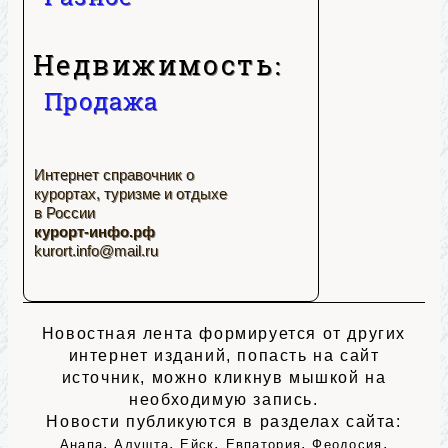
Недвижимость:
Продажа
Интернет справочник о
курортах, туризме и отдыхе
в России
курорт-инфо.рф
kurort.info@mail.ru
Новостная лента формируется от других
интернет изданий, попасть на сайт
источник, можно кликнув мышкой на
необходимую запись.
Новости публикуются в разделах сайта:
,
,
,
,
,
Анапа
Алушта
Ейск
Евпатория
Феодосия