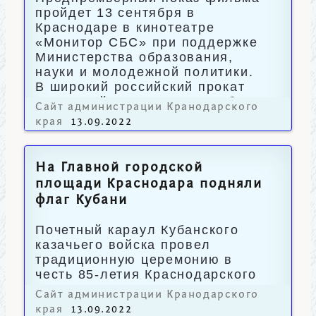
пройдет 13 сентября в
Краснодаре в кинотеатре
«Монитор СБС» при поддержке
Министерства образования,
науки и молодежной политики.
В широкий российский прокат
лента выйдет уже 15 сентября.
Сайт администрации Кранодарского
края
13.09.2022
На Главной городской
площади Краснодара подняли
флаг Кубани
Почетный караул Кубанского
казачьего войска провел
традиционную церемонию в
честь 85-летия Краснодарского
края.
Сайт администрации Кранодарского
края
13.09.2022