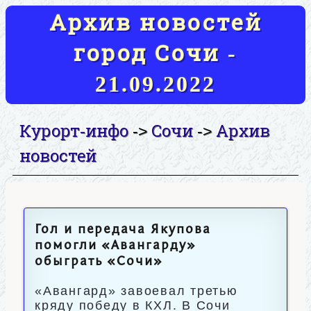
Архив новостей
город Сочи -
21.09.2022
Курорт-инфо
Сочи
Архив
->
->
новостей
Гол и передача Якупова
помогли «Авангарду»
обыграть «Сочи»
«Авангард» завоевал третью
кряду победу в КХЛ. В Сочи