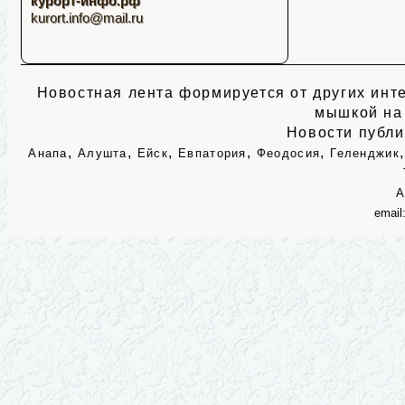
курорт-инфо.рф
kurort.info@mail.ru
Новостная лента формируется от других инте
мышкой на
Новости публи
,
,
,
,
,
Анапа
Алушта
Ейск
Евпатория
Феодосия
Геленджик
А
email