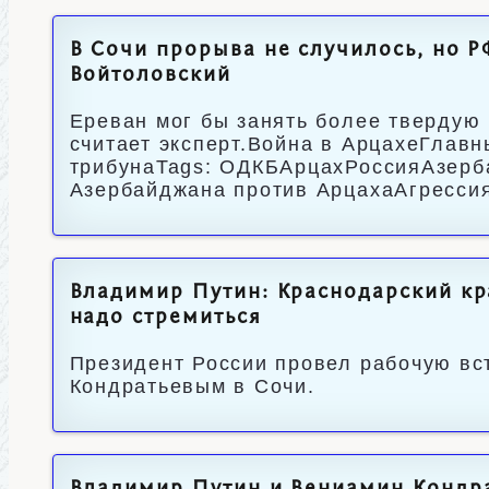
В Сочи прорыва не случилось, но Р
Войтоловский
Ереван мог бы занять более твердую
считает эксперт.Война в АрцахеГлав
трибунаTags: ОДКБАрцахРоссияАзер
Азербайджана против АрцахаАгресси
Владимир Путин: Краснодарский кр
надо стремиться
Президент России провел рабочую вс
Кондратьевым в Сочи.