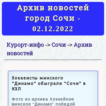
Архив новостей
город Сочи -
02.12.2022
Курорт-инфо
Сочи
Архив
->
->
новостей
Хоккеисты минского
“Динамо” обыграли “Сочи” в
КХЛ
Фото из архива Хоккейное
минское “Динамо” победой