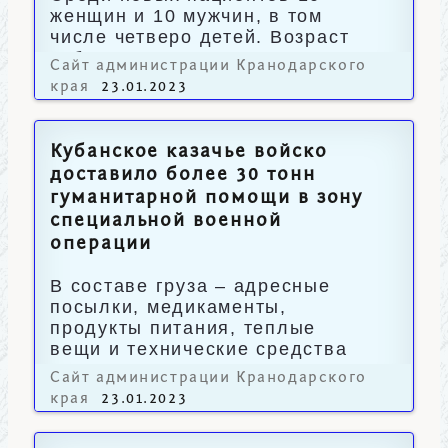
женщин и 10 мужчин, в том
числе четверо детей. Возраст
заболевших - от года до 75 лет.
Сайт администрации Кранодарского
края
23.01.2023
Кубанское казачье войско
доставило более 30 тонн
гуманитарной помощи в зону
специальной военной
операции
В составе груза – адресные
посылки, медикаменты,
продукты питания, теплые
вещи и технические средства
для выполнения задач СВО.
Сайт администрации Кранодарского
края
23.01.2023