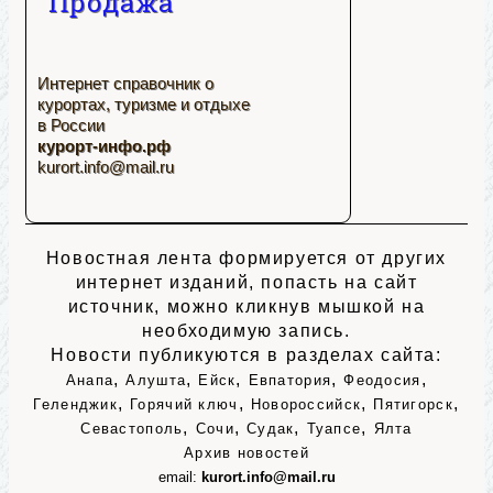
Продажа
Интернет справочник о
курортах, туризме и отдыхе
в России
курорт-инфо.рф
kurort.info@mail.ru
Новостная лента формируется от других
интернет изданий, попасть на сайт
источник, можно кликнув мышкой на
необходимую запись.
Новости публикуются в разделах сайта:
,
,
,
,
,
Анапа
Алушта
Ейск
Евпатория
Феодосия
,
,
,
,
Геленджик
Горячий ключ
Новороссийск
Пятигорск
,
,
,
,
Севастополь
Сочи
Судак
Туапсе
Ялта
Архив новостей
email:
kurort.info@mail.ru