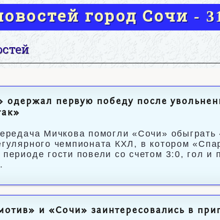
овостей город Сочи - 31
остей
 одержал первую победу после увольнени
так»
передача Мичкова помогли «Сочи» обыграть
егулярного чемпионата КХЛ, в котором «Спа
 периоде гости повели со счетом 3:0, гол и
.
отив» и «Сочи» заинтересовались в при