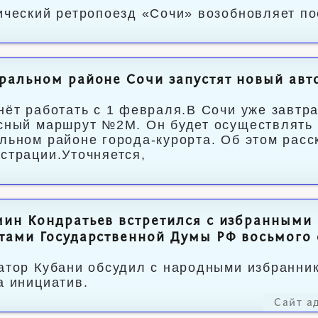
ический ретропоезд «Сочи» возобновляет пое
тральном районе Сочи запустят новый ав
нёт работать с 1 февраля.В Сочи уже завтр
сный маршрут №2М. Он будет осуществлять 
льном районе города-курорта. Об этом расс
страции.Уточняется,
ин Кондратьев встретился с избранными 
тами Государственной Думы РФ восьмого
атор Кубани обсудил с народными избранни
а инициатив.
Сайт а