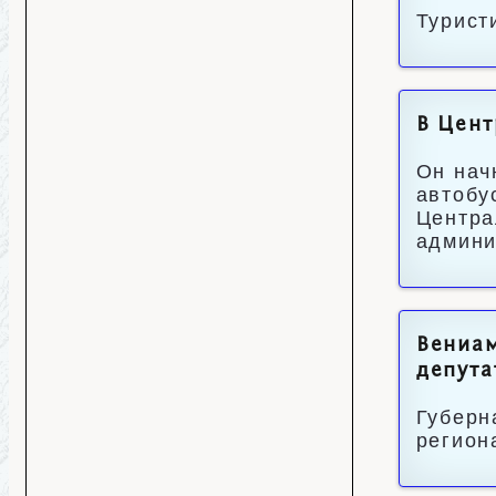
Турист
В Цен
Он нач
автобу
Центра
админи
Вениам
депута
Губерн
регион