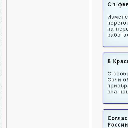
С 1 фе
Измене
перего
на пер
работа
В Крас
С сооб
Сочи о
приобр
она на
Соглас
России