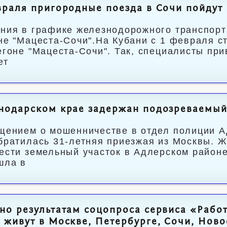
враля пригородные поезда в Сочи пойдут
ния в графике железнодорожного транспорт
не "Мацеста-Сочи".На Кубани с 1 февраля с
егоне "Мацеста-Сочи". Так, специалисты пр
ет
нодарском крае задержан подозреваемый
щением о мошенничестве в отдел полиции А
братилась 31-летняя приезжая из Москвы. Ж
ести земельный участок в Адлерском районе
шла в
но результатам соцопроса сервиса «Рабо
 живут в Москве, Петербурге, Сочи, Нов