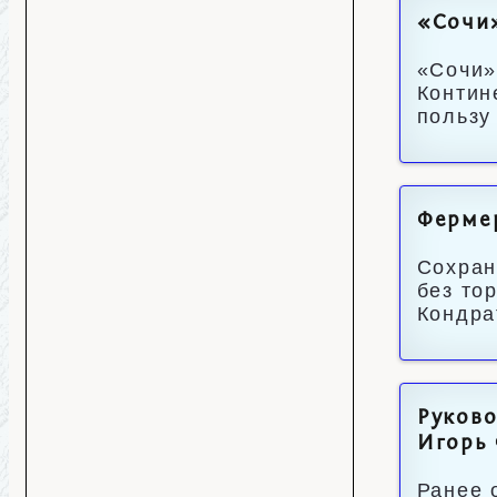
«Сочи»
«Сочи»
Контин
пользу
Фермер
Сохран
без то
Кондра
Руково
Игорь
Ранее 