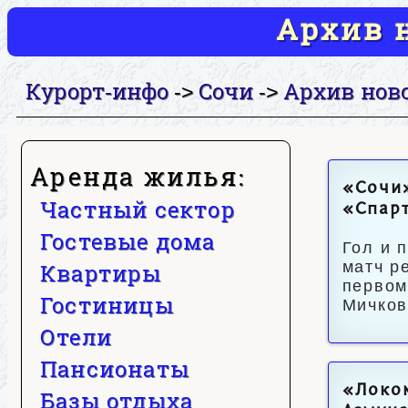
Архив н
Курорт-инфо
Сочи
Архив нов
->
->
Аренда жилья:
«Сочи»
Частный сектор
«Спар
Гостевые дома
Гол и 
матч р
Квартиры
первом
Гостиницы
Мичков
Отели
Пансионаты
«Локом
Базы отдыха