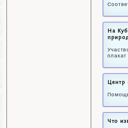
Соотве
На Куб
приро
Участв
плакат
Центр 
Помощь
Что из