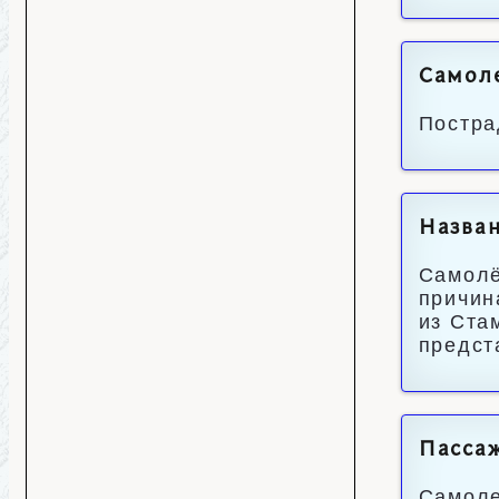
Самоле
Постра
Назван
Самолё
причин
из Ста
предст
Пассаж
Самоле