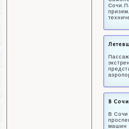
Сочи.П
призем
технич
Летевш
Пассаж
экстре
предст
аэропо
В Сочи
В Сочи
проспе
машин 