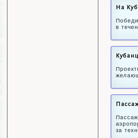
На Куб
Победи
в тече
Кубанц
Проект
желающ
Пассаж
Пассаж
аэропо
за тех