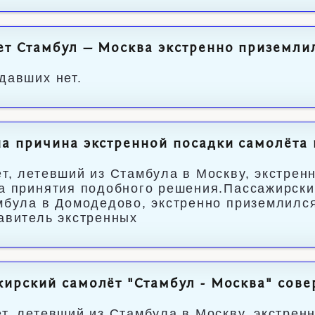
т Стамбул — Москва экстренно приземлил
давших нет.
а причина экстренной посадки самолёта 
т, летевший из Стамбула в Москву, экстрен
а принятия подобного решения.Пассажирск
мбула в Домодедово, экстренно приземлился
авитель экстренных
ирский самолёт "Стамбул - Москва" сове
т, летевший из Стамбула в Москву, экстрен