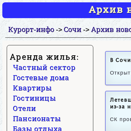
Архив н
Курорт-инфо
Сочи
Архив нов
->
->
Аренда жилья:
В Сочи
Частный сектор
Открыт
Гостевые дома
Квартиры
Гостиницы
Летевш
Отели
из-за 
Пансионаты
СК про
Базы отдыха