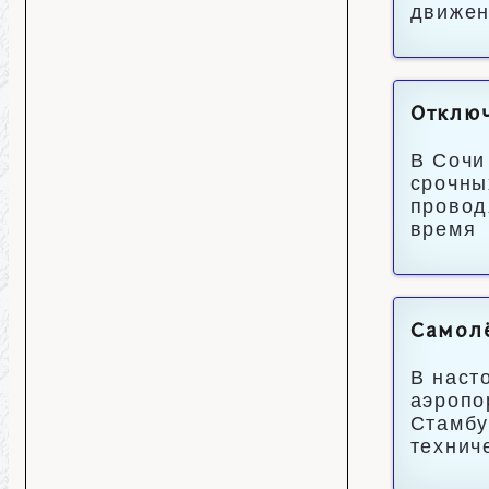
движе
Отключ
В Сочи
срочны
провод
время
Самолё
В наст
аэропо
Стамбу
технич