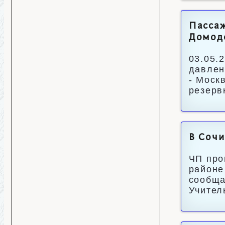
Пассаж
Домод
03.05.
давлен
- Моск
резерв
В Сочи
ЧП про
районе
сообща
Учител