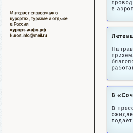
провод
в аэро
Интернет справочник о
курортах, туризме и отдыхе
в России
курорт-инфо.рф
kurort.info@mail.ru
Летевш
Направ
призем
благоп
работа
В «Соч
В прес
ожидае
подаёт