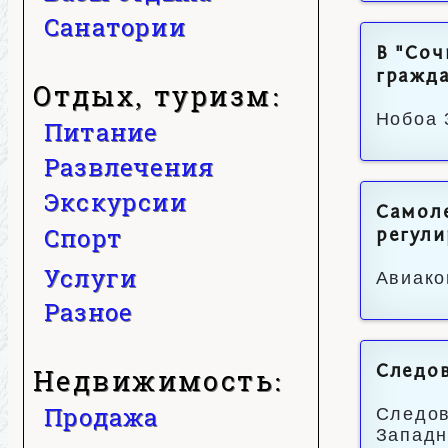
Санатории
В "Соч
гражд
Отдых, туризм:
Нобоа 
Питание
Развлечения
Экскурсии
Самоле
Спорт
регули
Услуги
Авиако
Разное
Следов
Недвижимость:
Продажа
Следов
Западн