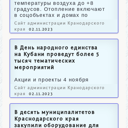
температуры воздуха до +8
градусов. Отопление включают
в соцобъектах и домах по
заявочному принципу.
Сайт администрации Кранодарского
края
02.11.2023
В День народного единства
на Кубани проведут более 5
тысяч тематических
мероприятий
Акции и проекты 4 ноября
охватят более 1,7 млн человек.
Сайт администрации Кранодарского
края
02.11.2023
В десять муниципалитетов
Краснодарского края
закупили оборудование для