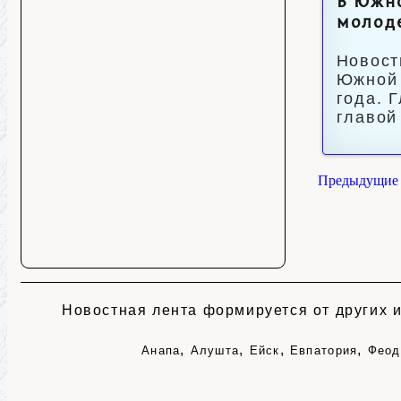
В Южно
молод
Новост
Южной 
года. 
главой
Предыдущие 
Новостная лента формируется от других и
,
,
,
,
Анапа
Алушта
Ейск
Евпатория
Феод