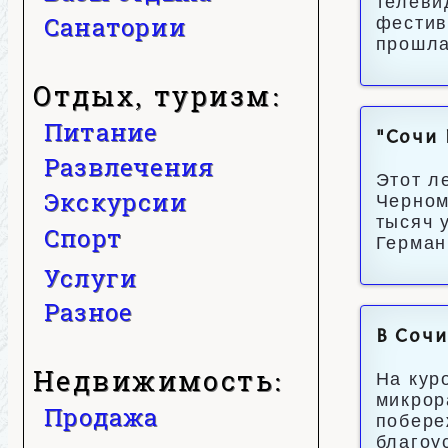
телеви
Санатории
фестив
прошла
Отдых, туризм:
Питание
"Сочи 
Развлечения
Этот л
Экскурсии
Черном
тысяч 
Спорт
Герман
Услуги
Разное
В Соч
Недвижимость:
На кур
микрор
Продажа
побере
благоу