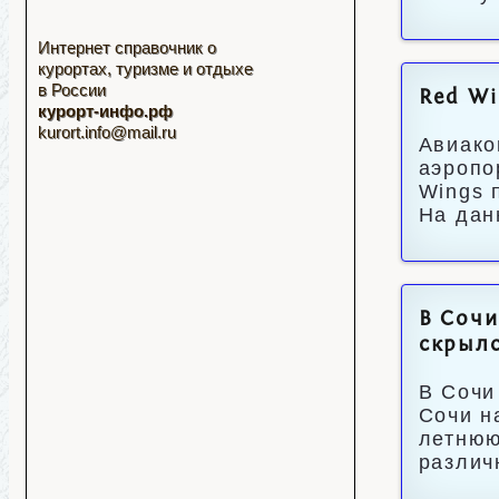
Интернет справочник о
курортах, туризме и отдыхе
в России
Red Wi
курорт-инфо.рф
kurort.info@mail.ru
Авиако
аэропо
Wings 
На дан
В Сочи
скрыл
В Сочи
Сочи н
летнюю
различ