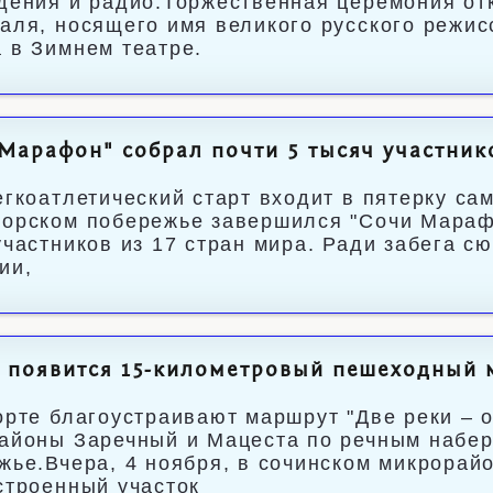
дения и радио.Торжественная церемония от
аля, носящего имя великого русского режи
 в Зимнем театре.
Марафон" собрал почти 5 тысяч участнико
егкоатлетический старт входит в пятерку с
орском побережье завершился "Сочи Марафон
участников из 17 стран мира. Ради забега 
ии,
и появится 15-километровый пешеходный 
орте благоустраивают маршрут "Две реки – 
айоны Заречный и Мацеста по речным набе
жье.Вчера, 4 ноября, в сочинском микрорай
строенный участок