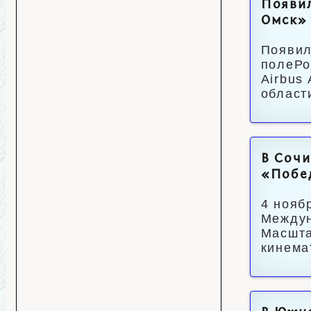
Появил
Омск» 
Появил
полеРо
Airbus
област
В Сочи
«Побе
4 нояб
Междун
Масшта
кинема