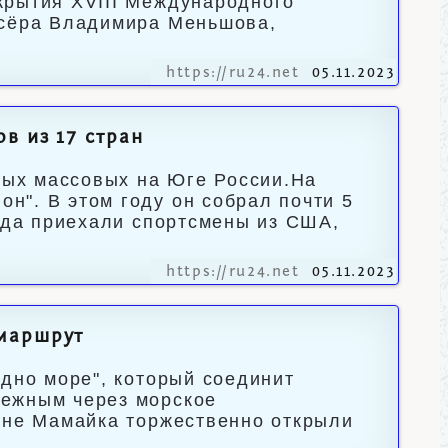
крытия XVIII Международного
ссёра Владимира Меньшова,
https://ru24.net
05.11.2023
в из 17 стран
амых массовых на Юге России.На
". В этом году он собрал почти 5
сюда приехали спортсмены из США,
https://ru24.net
05.11.2023
маршрут
одно море", который соединит
режным через морское
оне Мамайка торжественно открыли