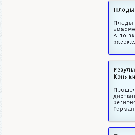
Плоды
Плоды 
«марме
А по в
расска
Резуль
Коняки
Прошел
дистан
регион
Герман