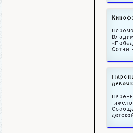
Кинофе
Церемо
Владим
«Побед
Сотни 
Парень
девочк
Парень
тяжело
Сообще
детско