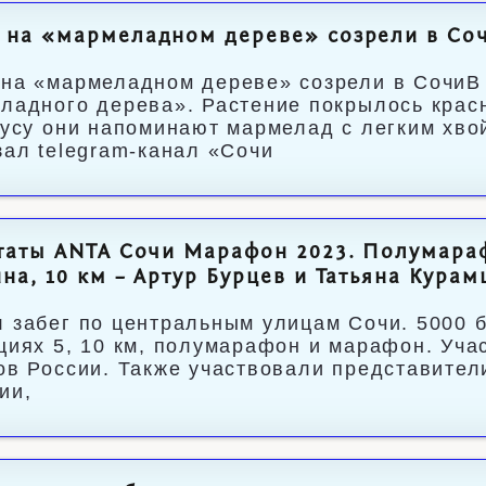
 на «мармеладном дереве» созрели в Со
на «мармеладном дереве» созрели в СочиВ
ладного дерева». Растение покрылось крас
кусу они напоминают мармелад с легким хво
зал telegram-канал «Сочи
таты ANTA Сочи Марафон 2023. Полумара
на, 10 км – Артур Бурцев и Татьяна Кура
 забег по центральным улицам Сочи. 5000 б
циях 5, 10 км, полумарафон и марафон. Уча
ов России. Также участвовали представители
ии,