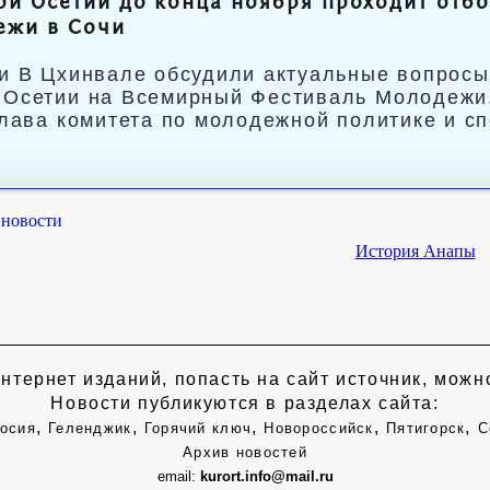
й Осетии до конца ноября проходит отбо
ежи в Сочи
и В Цхинвале обсудили актуальные вопросы 
Осетии на Всемирный Фестиваль Молодежи,
Глава комитета по молодежной политике и с
новости
История Анапы
нтернет изданий, попасть на сайт источник, мож
Новости публикуются в разделах сайта:
,
,
,
,
,
осия
Геленджик
Горячий ключ
Новороссийск
Пятигорск
С
Архив новостей
email:
kurort.info@mail.ru