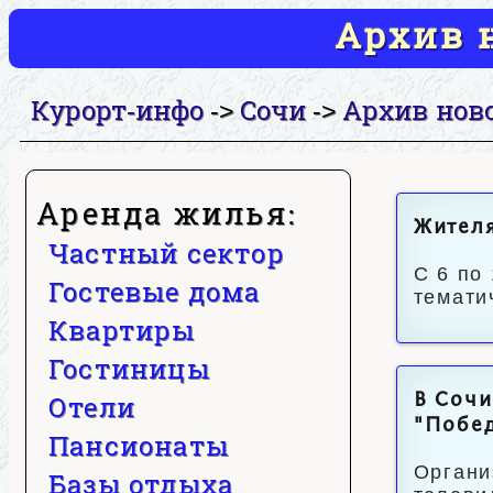
Архив н
Курорт-инфо
Сочи
Архив нов
->
->
Аренда жилья:
Жителя
Частный сектор
С 6 по
Гостевые дома
темати
Квартиры
Гостиницы
Отели
В Соч
"Побе
Пансионаты
Органи
Базы отдыха