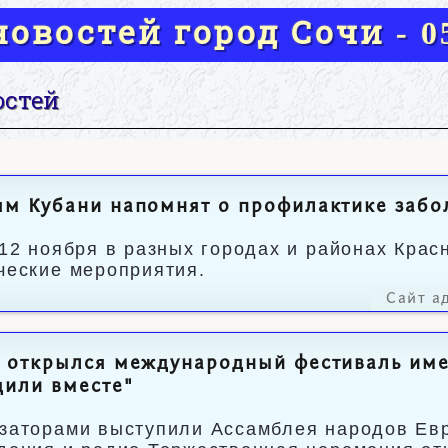
овостей город Сочи - 05
остей
м Кубани напомнят о профилактике забо
 12 ноября в разных городах и районах Крас
ческие мероприятия.
Сайт а
и открылся международный фестиваль им
дили вместе"
заторами выступили Ассамблея народов Евр