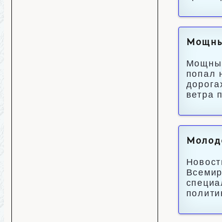
Мощны
Мощный
попал 
дорога
ветра 
Молод
Новост
Всемир
специа
полити