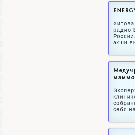
ENERGY
Хитова
радио 
России
экшн в
Медучр
маммо
Экспер
клинич
собран
себя н