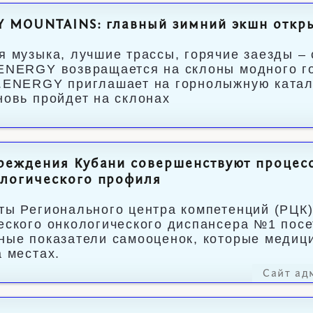
 MOUNTAINS: главный зимний экшн откры
я музыка, лучшие трассы, горячие заезды 
ENERGY возвращается на склоны модного г
.ENERGY приглашает на горнолыжную катал
новь пройдет на склонах
еждения Кубани совершенствуют процесс
логического профиля
ты Регионального центра компетенций (РЦК)
еского онкологического диспансера №1 пос
ные показатели самооценок, которые медиц
а местах.
Сайт ад