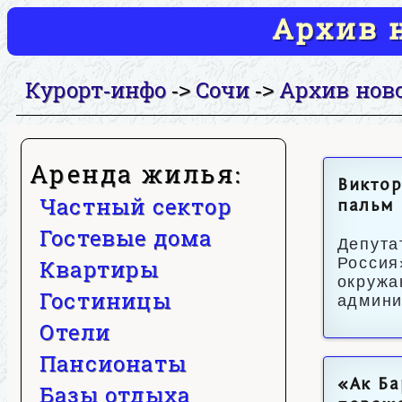
Архив н
Курорт-инфо
Сочи
Архив нов
->
->
Аренда жилья:
Виктор
Частный сектор
пальм 
Гостевые дома
Депута
Россия
Квартиры
окружа
Гостиницы
админи
Отели
Пансионаты
«Ак Ба
Базы отдыха