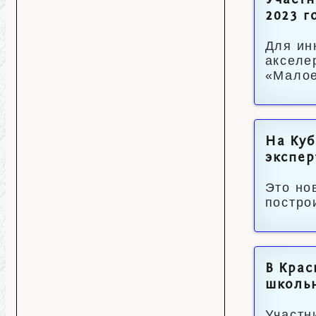
Участн
2023 г
Для ин
акселе
«Малое
На Куб
экспер
Это но
постро
В Крас
школьн
Участн