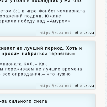
ла 3 гола в последних 3 матчах
етом 3:1 в игре Фонбет чемпионата
поражений подряд. Южане
держали победу над «Амуром»
https://ru24.net
16.01.2024
ивает не лучший период. Хоть и
 просим набраться терпения»
емпионата КХЛ.– Как
Мы переживаем не лучшие времена.
о все оправдания.– Что нужно
https://ru24.net
16.01.2024
за сильного снега