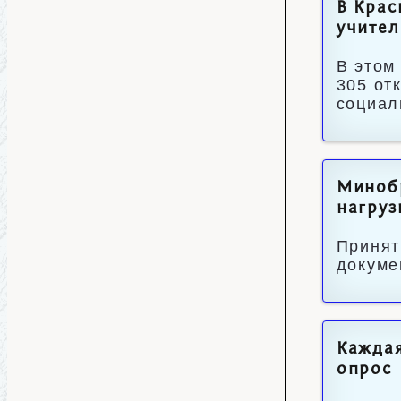
В Крас
учител
В этом
305 от
социал
Миноб
нагруз
Принят
докуме
Каждая
опрос