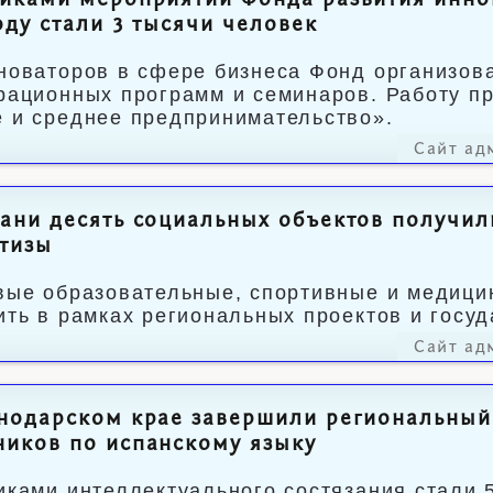
иками мероприятий Фонда развития инно
оду стали 3 тысячи человек
новаторов в сфере бизнеса Фонд организов
рационных программ и семинаров. Работу пр
 и среднее предпринимательство».
Сайт ад
ани десять социальных объектов получи
тизы
вые образовательные, спортивные и медици
ить в рамках региональных проектов и госу
Сайт ад
нодарском крае завершили региональный
иков по испанскому языку
иками интеллектуального состязания стали 