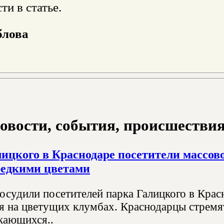
и в статье.
блова
овости, события, происшествия з
лицкого в Краснодаре посетители массо
редкими цветами
 осудили посетителей парка Галицкого в Кра
дя на цветущих клумбах. Краснодарцы стремят
кающихся..