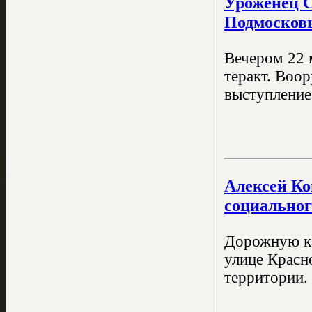
Уроженец С
Подмосков
Вечером 22 
теракт. Воо
выступление
Алексей Ко
социальног
Дорожную ка
улице Красн
территории.