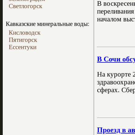
В воскресень
Светлогорск
переливания
началом выс
Кавказские минеральные воды:
Кисловодск
Пятигорск
Ессентуки
В Сочи обс
На курорте 
здравоохран
сферах. Сбе
Проезд в а