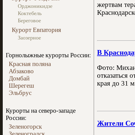
жертвам тер
Орджоникидзе
Краснодарск
Коктебель
Береговое
Курорт Евпатория
Заозерное
В Краснода
Горнолыжные курорты России:
Красная поляна
Фото: Михаи
Абзаково
отказаться 
Домбай
края до 31 
Шерегеш
Эльбрус
Курорты на северо-западе
России:
Жители Соч
Зеленогорск
Зеленоградск