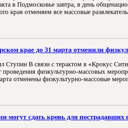
акта в Подмосковье завтра, в день общенацио
ого края отменяем все массовые развлекатель
рском крае до 31 марта отменили физку
л Ступин В связи с терактом в «Крокус Сит
от проведения физкультурно-массовых меропр
марта отменены физкультурно-массовые меропр
и могут сдать кровь для пострадавших 