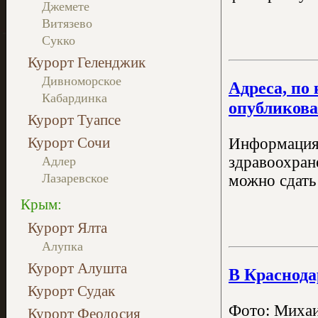
Джемете
Витязево
Сукко
Курорт Геленджик
Дивноморское
Адреса, по
Кабардинка
опубликов
Курорт Туапсе
Курорт Сочи
Информация 
здравоохран
Адлер
Лазаревское
можно сдать
Крым:
Курорт Ялта
Алупка
Курорт Алушта
В Краснода
Курорт Судак
Фото: Михаи
Курорт Феодосия