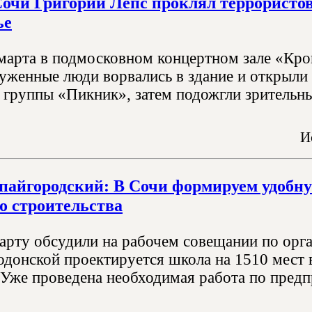
очи Григорий Лепс проклял террористов
ье
марта в подмосковном концертном зале «Кр
руженные люди ворвались в здание и открыли
 группы «Пикник», затем подожгли зрительный
И
пайгородский: В Сочи формируем удобн
о строительства
рту обсудили на рабочем совещании по орга
одонской проектируется школа на 1510 мест 
 Уже проведена необходимая работа по предп