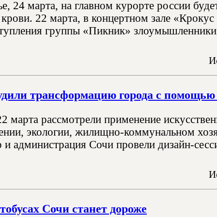
е, 24 марта, на главном курорте россии буд
 крови. 22 марта, в концертном зале «Крокус
тупления группы «Пикник» злоумышленники у
И
удили трансформацию города с помощью 
22 марта рассмотрели применение искусственн
ении, экологии, жилищно-коммунальном хозяй
р и администрация Сочи провели дизайн-сесс
И
втобусах Сочи станет дороже