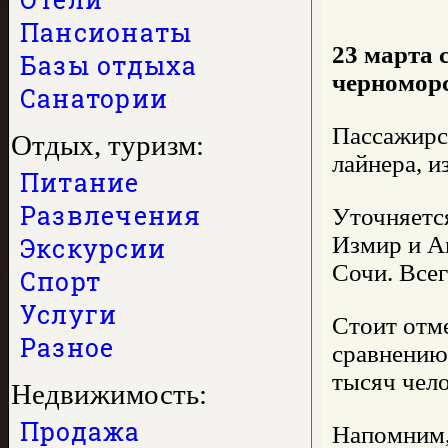
Пансионаты
23 марта 
Базы отдыха
черноморс
Санатории
Пассажирск
Отдых, туризм:
лайнера, 
Питание
Развлечения
Уточняетс
Измир и Ам
Экскурсии
Сочи. Всег
Спорт
Услуги
Стоит отме
Разное
сравнению 
тысяч чело
Недвижимость:
Продажа
Напомним,