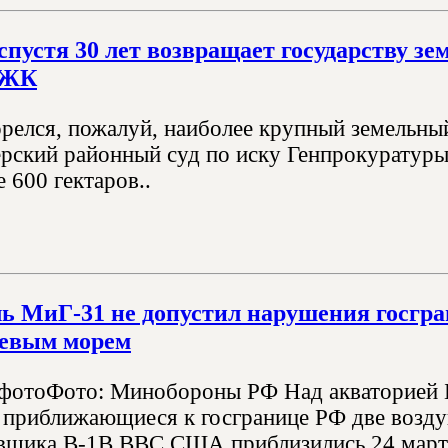
 спустя 30 лет возвращает государству 
 ЖК
орелся, пожалуй, наиболее крупный земельны
ерский районный суд по иску Генпрокуратур
 600 гектаров..
ль МиГ-31 не допустил нарушения гос
цевым морем
 фотоФото: Минобороны РФ Над акваторией 
приближающиеся к госгранице РФ две возду
щика В-1В ВВС США приблизились 24 марта 