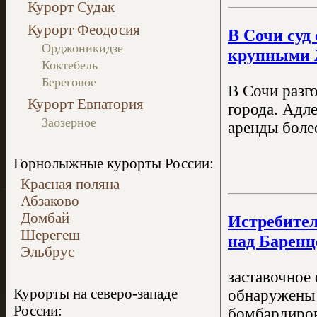
Курорт Судак
Курорт Феодосия
В Сочи суд
Орджоникидзе
крупными
Коктебель
Береговое
В Сочи разг
Курорт Евпатория
города. Адл
Заозерное
аренды более
Горнолыжные курорты России:
Красная поляна
Абзаково
Домбай
Истребите
Шерегеш
над Барен
Эльбрус
заставочное
Курорты на северо-западе
обнаружены 
России:
бомбардиров