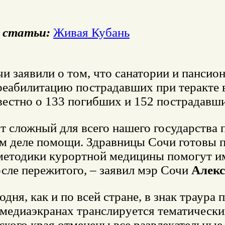
 статьи:
Живая Кубань
и заявили о том, что санатории и пансио
 реабилитацию пострадавших при теракте 
вестно о 133 погибших и 152 пострадавш
от сложный для всего нашего государства
м деле помощи. Здравницы Сочи готовы п
етодики курортной медицины помогут им 
осле пережитого, – заявил мэр Сочи
Алекс
одня, как и по всей стране, в знак траур
 медиаэкранах транслируется тематически
ского края отменены все развлекательные