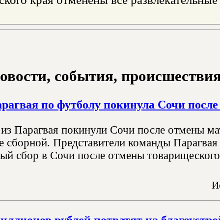
овости, события, происшествия з
рагвая по футболу покинула Сочи после
из Парагвая покинули Сочи после отмены мат
е сборной. Представители команды Парагвая
ый сбор в Сочи после отмены товарищеского 
И
миллионов рублей потратят на благоустр