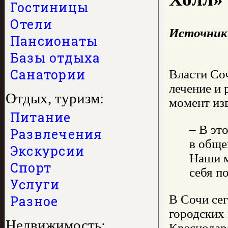
Гостиницы
Отели
Источник
Пансионаты
Базы отдыха
Санатории
Власти Соч
лечение и
Отдых, туризм:
момент из
Питание
– В эт
Развлечения
в обще
Экскурсии
Наши м
Спорт
себя п
Услуги
В Сочи сег
Разное
городских
Недвижимость:
Краснодар