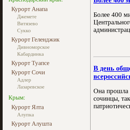
Курорт Анапа
Более 400 м
Джемете
Центральног
Витязево
администрац
Сукко
Курорт Геленджик
Дивноморское
Кабардинка
Курорт Туапсе
В день общ
Курорт Сочи
всероссийс
Адлер
Лазаревское
Она прошла 
Крым:
сочинцы, та
патриотическ
Курорт Ялта
Алупка
Курорт Алушта