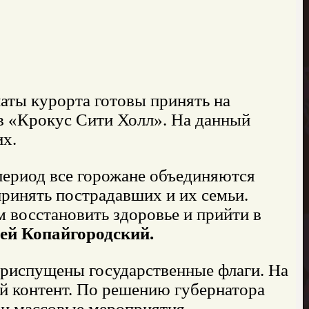
наты курорта готовы принять на
в «Крокус Сити Холл». На данный
их.
 период все горожане объединяются
ринять пострадавших и их семьи.
восстановить здоровье и прийти в
ей Копайгородский.
а приспущены государственные флаги. На
й контент. По решению губернатора
 и массовые мероприятия.