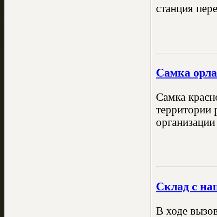
станция пере
Самка орла
Самка красн
территории р
организации 
Склад с на
В ходе вызо