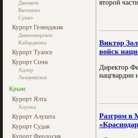
второй части
Джемете
Витязево
Сукко
Курорт Геленджик
Дивноморское
Виктор Зол
Кабардинка
войск наци
Курорт Туапсе
Курорт Сочи
Директор Фе
Адлер
нацгвардии 
Лазаревское
Крым:
Курорт Ялта
Алупка
Разгром в 
Курорт Алушта
«Краснодар
Курорт Судак
Курорт Феодосия