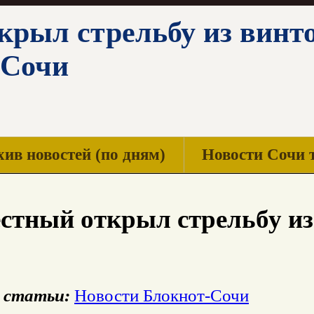
рыл стрельбу из винто
 Сочи
ив новостей (по дням)
Новости Сочи 
стный открыл стрельбу из
 статьи:
Новости Блокнот-Сочи