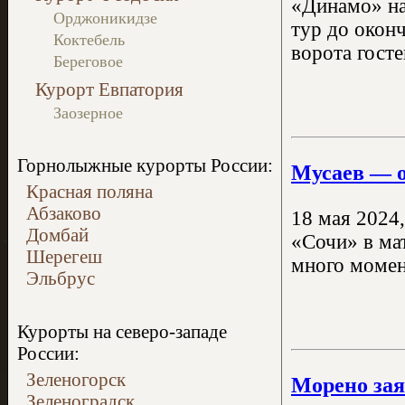
«Динамо» на
Орджоникидзе
тур до окон
Коктебель
ворота госте
Береговое
Курорт Евпатория
Заозерное
Горнолыжные курорты России:
Мусаев — о
Красная поляна
Абзаково
18 мая 2024
Домбай
«Сочи» в мат
Шерегеш
много момен
Эльбрус
Курорты на северо-западе
России:
Зеленогорск
Морено зая
Зеленоградск