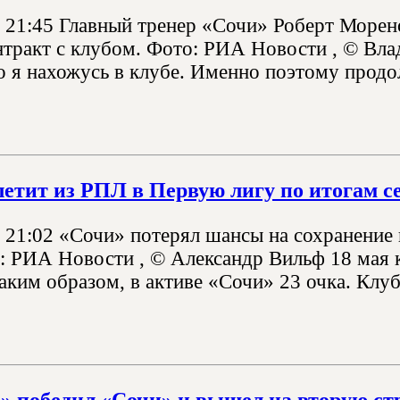
, 21:45 Главный тренер «Сочи» Роберт Море
нтракт с клубом. Фото: РИА Новости , © Вла
о я нахожусь в клубе. Именно поэтому продо
етит из РПЛ в Первую лигу по итогам с
, 21:02 «Сочи» потерял шансы на сохранение
: РИА Новости , © Александр Вильф 18 мая 
аким образом, в активе «Сочи» 23 очка. Клуб
» победил «Сочи» и вышел на вторую ст