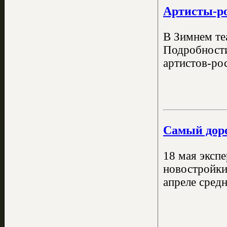
Артисты-ро
В Зимнем те
Подробности
артистов-ро
Самый доро
18 мая эксп
новостройки 
апреле средн