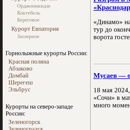
Орджоникидзе
«Краснодар
Коктебель
Береговое
«Динамо» на
Курорт Евпатория
тур до окон
Заозерное
ворота госте
Горнолыжные курорты России:
Красная поляна
Абзаково
Мусаев — о
Домбай
Шерегеш
Эльбрус
18 мая 2024
«Сочи» в мат
много момен
Курорты на северо-западе
России:
Зеленогорск
Зеленоградск