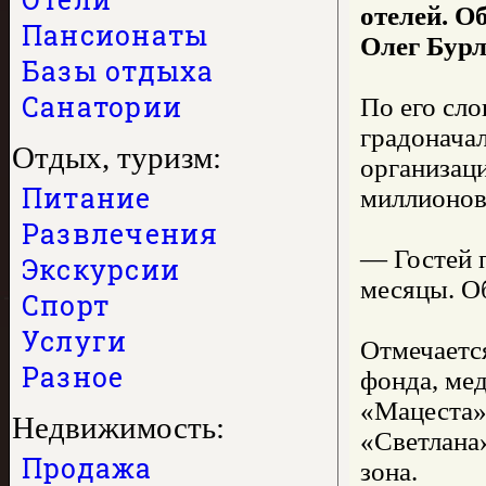
отелей. О
Пансионаты
Олег Бурл
Базы отдыха
Санатории
По его сло
градоначал
Отдых, туризм:
организаци
Питание
миллионов
Развлечения
— Гостей 
Экскурсии
месяцы. О
Спорт
Услуги
Отмечается
Разное
фонда, мед
«Мацеста»
Недвижимость:
«Светлана
Продажа
зона.