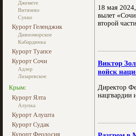
Джемете
18 мая 2024
Витязево
вылет «Сочи
Сукко
второй части
Курорт Геленджик
Дивноморское
Кабардинка
Курорт Туапсе
Курорт Сочи
Виктор Зол
Адлер
войск наци
Лазаревское
Директор Фе
Крым:
нацгвардии 
Курорт Ялта
Алупка
Курорт Алушта
Курорт Судак
Курорт Феодосия
Разгром в 