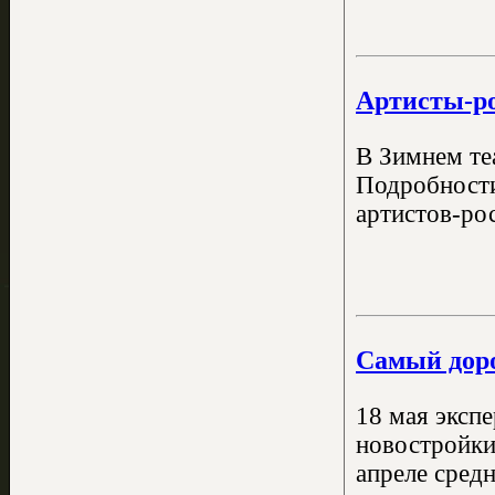
Артисты-ро
В Зимнем те
Подробности
артистов-ро
Самый доро
18 мая эксп
новостройки 
апреле средн