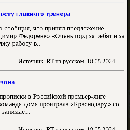
осту главного тренера
но сообщил, что принял предложение
димир Федоренко «Очень горд за ребят и за
лжу работу в..
Источник: RT на русском
18.05.2024
езона
 прописки в Российской премьер-лиге
команда дома проиграла «Краснодару» со
 занимает..
Источник: RT на русском
18.05.2024