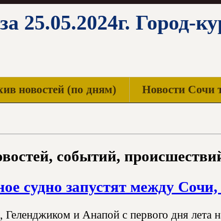
за 25.05.2024г. Город-к
ив новостей (по дням)
Новости Сочи 
востей, событий, происшествий
ое судно запустят между Сочи
 Геленджиком и Анапой с первого дня лета н