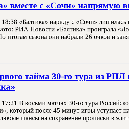
а» вместе с «Сочи» напрямую 
, 18:38 «Балтика» наряду с «Сочи» лишилась 
Фото: РИА Новости «Балтика» проиграла «Ло
По итогам сезона они набрали 26 очков и зан
ервого тайма 30-го тура из РП
ика»
, 17:21 В восьми матчах 30-го тура Российск
и», который после 45 минут игры уступает н
л любые шансы на сохранение прописки в элит