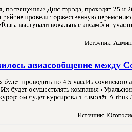
, посвященные Дню города, проходят 25 и 26
 районе провели торжественную церемонию п
Флага выступали вокальные ансамбли, участн
Источник: Админи
вилось авиасообщение между С
s будет проводить по 4,5 часаИз сочинского 
 Их будет осуществлять компания «Уральски
урортом будет курсировать самолёт Airbus A
Источник: Югополис