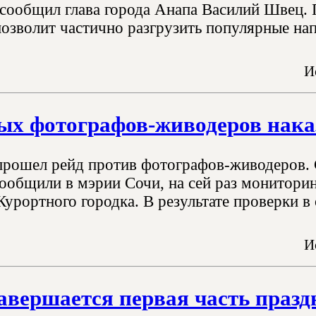
 сообщил глава города Анапа Василий Швец. 
позволит частично разгрузить популярные нап
И
ых фотографов-живодеров нака
прошел рейд против фотографов-живодеров.
сообщили в мэрии Сочи, на сей раз монитори
Курортного городка. В результате проверки в
И
авершается первая часть празд