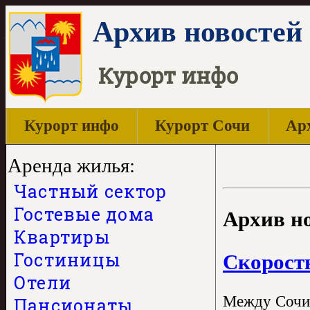
Архив новостей 
Курорт инфо
Курорт инфо
Курорт Сочи
Арх
Аренда жилья:
Частный сектор
Гостевые дома
Архив но
Квартиры
Гостиницы
Скоростн
Отели
Между Сочи,
Пансионаты