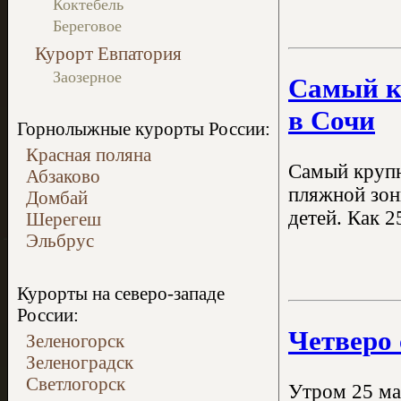
Коктебель
Береговое
Курорт Евпатория
Заозерное
Самый к
в Сочи
Горнолыжные курорты России:
Красная поляна
Самый крупн
Абзаково
пляжной зон
Домбай
детей. Как 
Шерегеш
Эльбрус
Курорты на северо-западе
России:
Четверо 
Зеленогорск
Зеленоградск
Светлогорск
Утром 25 ма