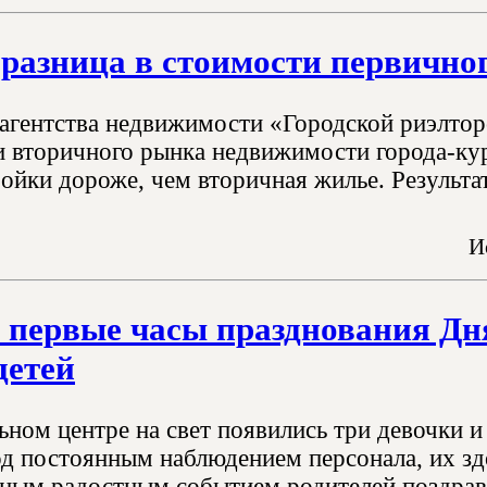
разница в стоимости первично
агентства недвижимости «Городской риэлтор
и вторичного рынка недвижимости города-кур
ройки дороже, чем вторичная жилье. Результа
И
 первые часы празднования Дн
детей
ьном центре на свет появились три девочки 
од постоянным наблюдением персонала, их зд
ным радостным событием родителей поздрав