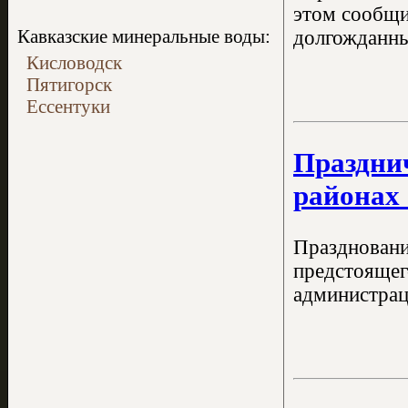
этом сообщи
Кавказские минеральные воды:
долгожданны
Кисловодск
Пятигорск
Ессентуки
Празднич
районах
Праздновани
предстоящег
администрац