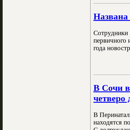
Названа 
Сотрудники 
первичного 
года новост
В Сочи в
четверо 
В Перинатал
находятся п
С долгождан