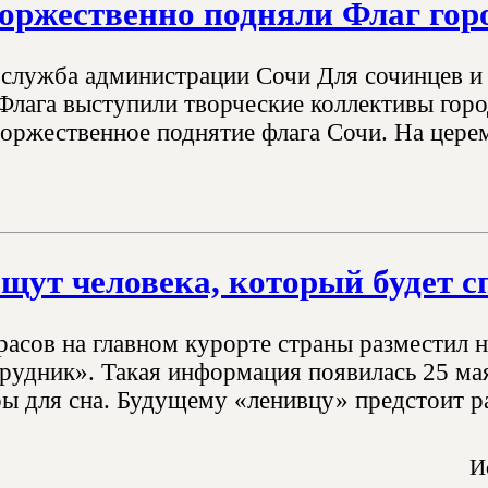
оржественно подняли Флаг гор
-служба администрации Сочи Для сочинцев и
Флага выступили творческие коллективы горо
торжественное поднятие флага Сочи. На цере
щут человека, который будет с
расов на главном курорте страны разместил
рудник». Такая информация появилась 25 мая
ры для сна. Будущему «ленивцу» предстоит ра
И