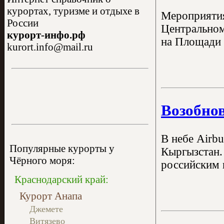
курортах, туризме и отдыхе в
Мероприятия
России
Центральном
курорт-инфо.рф
на Площади 
kurort.info@mail.ru
Возобно
В небе Airbu
Популярные курорты у
Кыргызстан.
Чёрного моря:
российским к
Краснодарский край:
Курорт Анапа
Джемете
Витязево