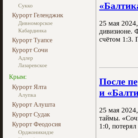
«Балтик
Сукко
Курорт Геленджик
25 мая 2024
Дивноморское
дивизионе. 
Кабардинка
счётом 1:3. 
Курорт Туапсе
Курорт Сочи
Адлер
Лазаревское
Крым:
После п
Курорт Ялта
и «Балт
Алупка
Курорт Алушта
25 мая 2024
Курорт Судак
таймы. «Соч
Курорт Феодосия
1:0, потеря
Орджоникидзе