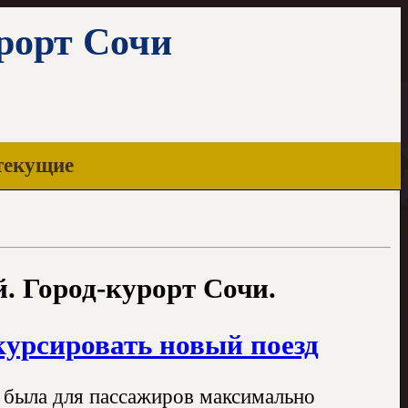
урорт Сочи
текущие
. Город-курорт Сочи.
курсировать новый поезд
а была для пассажиров максимально