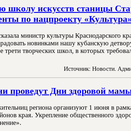
ую школу искусств станицы Ст
енты по нацпроекту «Культура
сказала министр культуры Краснодарского кр
радовать новинками нашу кубанскую детвору,
е трети творческих школ, в которых требовал
Источник: Новости. Адми
ни проведут Дни здоровой мам
ительниц региона организуют 1 июня в рамка
йонов края. Укрепление общественного здоро
нение».