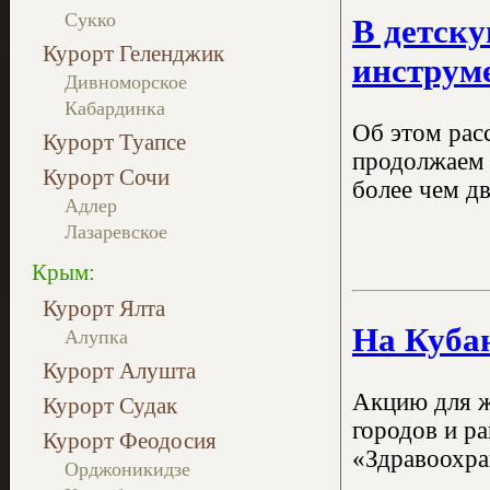
Сукко
В детск
Курорт Геленджик
инструм
Дивноморское
Кабардинка
Об этом рас
Курорт Туапсе
продолжаем 
Курорт Сочи
более чем дв
Адлер
Лазаревское
Крым:
Курорт Ялта
На Куба
Алупка
Курорт Алушта
Акцию для ж
Курорт Судак
городов и ра
Курорт Феодосия
«Здравоохра
Орджоникидзе