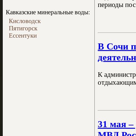
периоды посе
Кавказские минеральные воды:
Кисловодск
Пятигорск
Ессентуки
В Сочи 
деятель
К администр
отдыхающим 
31 мая –
МВД Рос