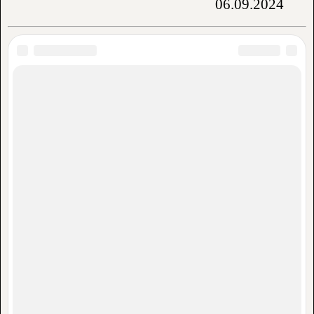
06.09.2024
Аренда жилья:
Частный сектор
Гостевые дома
Квартиры
Гостиницы
Отели
Пансионаты
Базы отдыха
Санатории
Отдых, туризм:
Питание