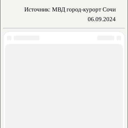
Источник: МВД город-курорт Сочи
06.09.2024
Аренда жилья:
Частный сектор
Гостевые дома
Квартиры
Гостиницы
Отели
Пансионаты
Базы отдыха
Санатории