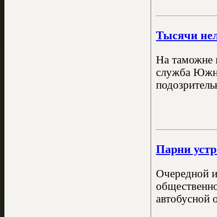
Тысячи нел
На таможне 
служба Южно
подозритель
Парни устр
Очередной и
общественно
автобусной о