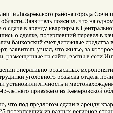
олиции Лазаревского района города Сочи 
области. Заявитель пояснил, что на одном
 о сдаче в аренду квартиры в Центрально
ись о сделке, потерпевший перевел в ка
лем банковский счет денежные средства в
рт, заявитель узнал, что жилье, за которое
, размещенные на сайте, взяты в сети Ин
дении оперативно-розыскных мероприяти
отрудники уголовного розыска отдела пол
чи установили личность и местонахожден
 43-летнего приезжего из Кемеровской об
о, что под предлогом сдачи в аренду кв
 25 потерпевших из разных регионов стра