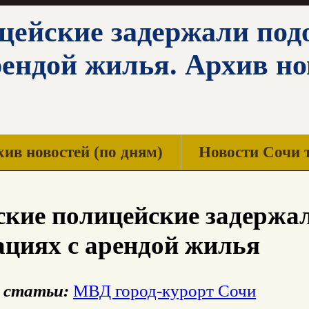
цейские задержали подо
рендой жилья. Архив но
ив новостей (по дням)
Новости Сочи 
кие полицейские задержал
циях с арендой жилья
 статьи:
МВД город-курорт Сочи