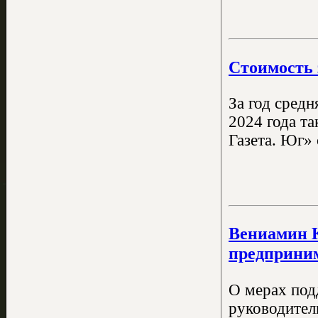
Стоимость 
За год сред
2024 года т
Газета. Юг»
Вениамин К
предприним
О мерах под
руководител