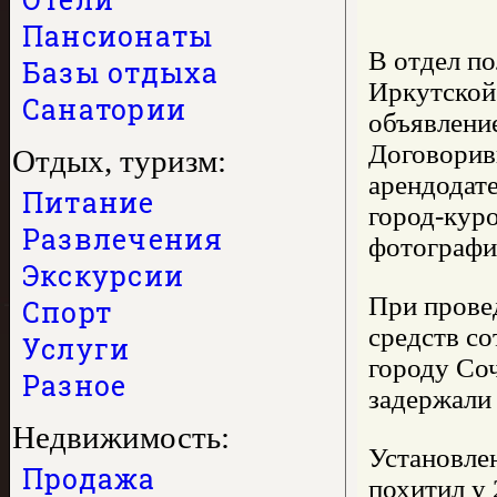
Пансионаты
В отдел п
Базы отдыха
Иркутской 
Санатории
объявление
Договоривш
Отдых, туризм:
арендодате
Питание
город-куро
Развлечения
фотографии
Экскурсии
При прове
Спорт
средств с
Услуги
городу Со
Разное
задержали
Недвижимость:
Установлен
Продажа
похитил у