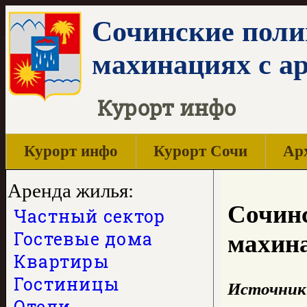
Сочинские поли
махинациях с а
Курорт инфо
Курорт инфо
Курорт Сочи
Арх
Аренда жилья:
Сочинс
Частный сектор
Гостевые дома
махина
Квартиры
Гостиницы
Источник
Отели