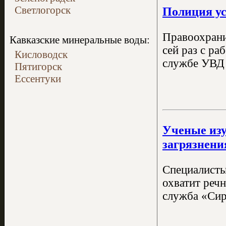
Светлогорск
Полиция ус
Правоохрани
Кавказские минеральные воды:
сей раз с ра
Кисловодск
службе УВД 
Пятигорск
Ессентуки
Ученые изу
загрязнени
Специалисты
охватит реч
служба «Сир