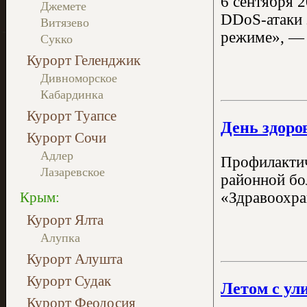
6 сентября 
Джемете
DDoS-атаки 
Витязево
режиме», — 
Сукко
Курорт Геленджик
Дивноморское
Кабардинка
Курорт Туапсе
День здоро
Курорт Сочи
Адлер
Профилактиче
Лазаревское
районной бо
Крым:
«Здравоохра
Курорт Ялта
Алупка
Курорт Алушта
Курорт Судак
Летом с ул
Курорт Феодосия