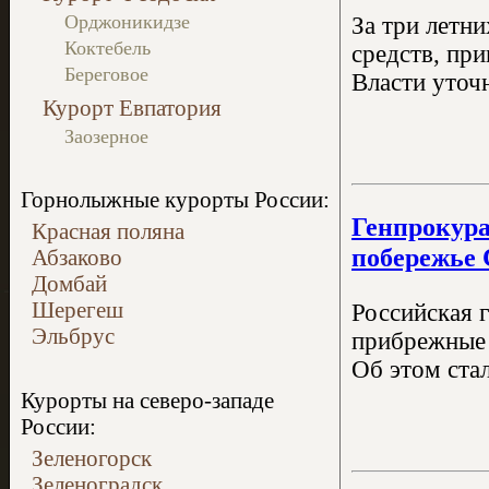
Орджоникидзе
За три летн
Коктебель
средств, пр
Береговое
Власти уточ
Курорт Евпатория
Заозерное
Горнолыжные курорты России:
Генпрокура
Красная поляна
побережье 
Абзаково
Домбай
Шерегеш
Российская 
Эльбрус
прибрежные 
Об этом стал
Курорты на северо-западе
России:
Зеленогорск
Зеленоградск