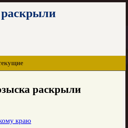
а раскрыли
текущие
розыска раскрыли
кому краю