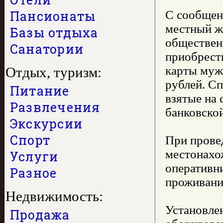
Пансионаты
С сообщен
местный ж
Базы отдыха
обществен
Санатории
приобрести
карты муж
Отдых, туризм:
рублей. Сп
Питание
взятые на 
Развлечения
банковской
Экскурсии
Спорт
При прове
местонахо
Услуги
оперативни
Разное
проживания
Недвижимость:
Установле
Продажа