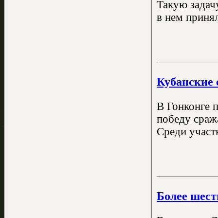
Такую задач
в нем приня
Кубанские 
В Гонконге 
победу сража
Среди участ
Более шест