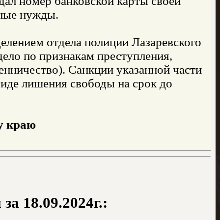
дал номер банковской карты своей
ные нужды.
елением отдела полиции Лазаревского
ело по признакам преступления,
нничество). Санкции указанной части
виде лишения свободы на срок до
у краю
а 18.09.2024г.: