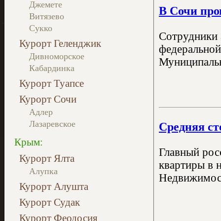
Джемете
В Сочи про
Витязево
Сукко
Сотрудники 
Курорт Геленджик
федеральной
Дивноморское
Муниципальн
Кабардинка
Курорт Туапсе
Курорт Сочи
Адлер
Лазаревское
Средняя ст
Крым:
Главный рос
Курорт Ялта
квартиры в 
Алупка
Недвижимост
Курорт Алушта
Курорт Судак
Курорт Феодосия