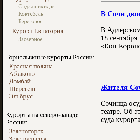
Орджоникидзе
В Сочи дво
Коктебель
Береговое
В Адлерском
Курорт Евпатория
18 сентября 
Заозерное
«Кон-Коронел
Горнолыжные курорты России:
Красная поляна
Абзаково
Домбай
Жителя Соч
Шерегеш
Эльбрус
Сочинца осу
театре. Об 
Курорты на северо-западе
суда курорт
России:
Зеленогорск
Зеленоградск