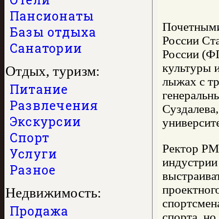
Пансионаты
Почетными
Базы отдыха
России Ст
Санатории
России (Ф
культуры 
Отдых, туризм:
лыжах с т
Питание
генеральн
Развлечения
Суздалева
Экскурсии
университ
Спорт
Ректор РМ
Услуги
индустрии 
Разное
выстраива
проектног
Недвижимость:
спортсмен
Продажа
спорта, но