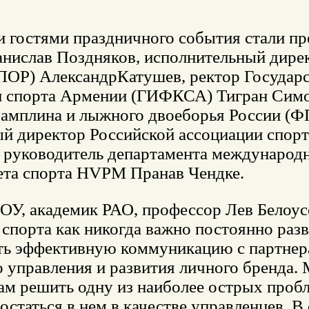
 гостями праздничного события стали пр
анислав Поздняков, исполнительный дир
ПОР) АлександрКатушев, ректор Государс
и спорта Армении (ГИФКСА) Тигран Симо
рамплина и лыжного двоеборья России (
ый директор Российской ассоциации спор
, руководитель департамента международ
ета спорта HVPM Пранав Чендке.
ОУ, академик РАО, профессор Лев Белоус
спорта как никогда важно постоянно разв
ть эффективную коммуникацию с партнер
о управления и развития личного бренда
ам решить одну из наиболее острых пробл
 остаться в нем в качестве управленцев.