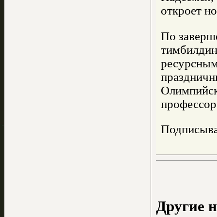
откроет но
По заверш
тимбилдин
ресурсным
праздничн
Олимпийско
профессор
Подписыва
Другие н