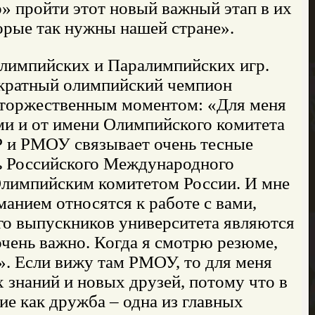
» пройти этот новый важный этап в их
орые так нужны нашей стране».
 Олимпийских и Паралимпийских игр.
хкратный олимпийский чемпион
 торжественным моментом: «Для меня
ами и от имени Олимпийского комитета
КР и РМОУ связывает очень тесные
нь Российского Международного
Олимпийским комитетом России. И мне
анием относятся к работе с вами,
го выпускников университета являются
чень важно. Когда я смотрю резюме,
». Если вижу там РМОУ, то для меня
х знаний и новых друзей, потому что в
ие как дружба – одна из главных