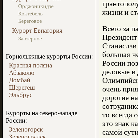
грантопол
Орджоникидзе
жизни и с
Коктебель
Береговое
Всего за п
Курорт Евпатория
Президент
Заозерное
Станислав
большая че
Горнолыжные курорты России:
России поз
Красная поляна
деловые и
Абзаково
Олимпийск
Домбай
Шерегеш
очень прия
Эльбрус
дорогие н
сотрудник
Курорты на северо-западе
то всегда 
России:
это знак к
Зеленогорск
самой сути
Зеленоградск