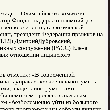
езидент Олимпийского комитета
ектор Фонда поддержки олимпийцев
твенного института физической
нян, президент Федерации прыжков на
ФПЛД) ДмитрийДубровский,
тивных сооружений (РАСС) Елена
ных отношений индийского
ов отметил: «В современной
ивать управленческие навыки, уметь
ами, владеть инструментами
. Мы помогаем профессиональным
ем - безболезненно уйти из большого
 В своих программах мы собрали лучшие