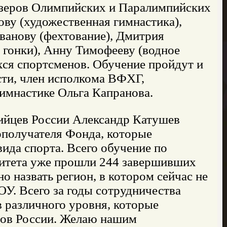
изеров Олимпийских и Паралимпийских
ову (художественная гимнастика),
анову (фехтование), Дмитрия
 гонки), Анну Тимофееву (водное
хся спортсменов. Обучение пройдут и
сти, член исполкома ВФХГ,
имнастике Ольга Капранова.
йцев России Александр Катушев
получателя Фонда, которые
ида спорта. Всего обучение по
итета уже прошли 244 завершивших
о назвать регион, в котором сейчас не
У. Всего за годы сотрудничества
 различного уровня, которые
нов России. Желаю нашим