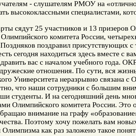
учателям - слушателям РМОУ на «отлично
тать высококлассными специалистами, кот
арты сядут 25 участников и 13 призеров
 Олимпийского комитета России, четыре
 Поздняков поздравил присутствующих с
сть сегодня находиться здесь вместе с в
дравить вас с началом учебного года. О
 дружеские отношения. По сути, вся жиз
ого Университета неразрывно связана с 
тно, что наши сотрудники с большим вним
аши студенты. И на сегодняшний день мно
ами Олимпийского комитета России. Это о
обращаю внимание на графу «образование
ачества. Поэтому хочу пожелать вам новы
 Олимпизма как раз заложено такое понят