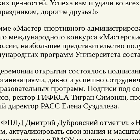
х ценностей. Успеха вам и удачи во всех
раздником, дорогие друзья!»
мме «Мастер спортивного администрирова
го международного конкурса «Мастерские
ссии, наибольшее представительство пол
дународных программ Университета состав
церемонии открытия состоялось подписан
ганизациями, давно и успешно сотрудни
бразовательных программ. Подписи под 
сов, ректор ГИФКСА Тигран Симонян, п
ый директор РАСС Елена Суздалева.
 ФПЛД Дмитрий Дубровский отметил: «На
м, актуализировать свои знания и масшта
 мае этого года в РМОУ мы провели персо