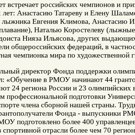
ет встречает российских чемпионов и пр
 лет: Анастасию Татареву и Елену Шалам
 лыжника Евгения Климова, Анастасию Ив
(плавание), Наталью Коростелеву (лыжные
юдоиста Нияза Ильясова, других выдающи
ели общероссийских федераций, в частно
тная чемпионка мира по художественной г
льный директор Фонда поддержки олимпи
л: «Обучение в РМОУ начинают 44 гранто
ют 24 региона России и 23 олимпийских в
м профессиональной подготовки Универс
спорте члена сборной нашей страны. Трудн
грантополучатели Фонда - выпускники РМО
МОУ подготовлено более 400 управленцев
в спортивной отрасли более чем 70 регио