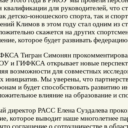
 квалификации для руководителей, что с
как детско-юношеского спорта, так и спо
ений Климов в этом году стал одним из с
ложительно скажется на других спортсмен
ение, которое будет развивать федераци
ФКСА Тигран Симонян прокомментировал
У и ГИФКСА открывает новые перспект
ляя возможности для совместных исследо
х инициатив. Мы уверены, что партнерст
ронам и будет способствовать развитию 
ложительное влияние на образование и сп
ый директор РАСС Елена Суздалева прок
е, которое выводит наше многолетнее па
что соглашение о сотрудничестве в облас