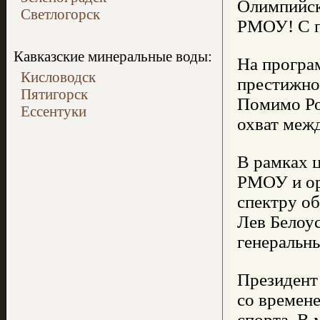
Олимпийски
Светлогорск
РМОУ! С п
Кавказские минеральные воды:
На програ
Кисловодск
престижно
Пятигорск
Помимо Ро
Ессентуки
охват меж
В рамках 
РМОУ и ор
спектру о
Лев Белоу
генеральн
Президент
со времене
спорта. В