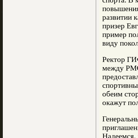
повышения
развитии 
призер Евг
пример по
виду покол
Ректор ГИ
между РМО
предостав
спортивны
обеим сто
окажут по
Генеральн
приглашени
Надеемся, 