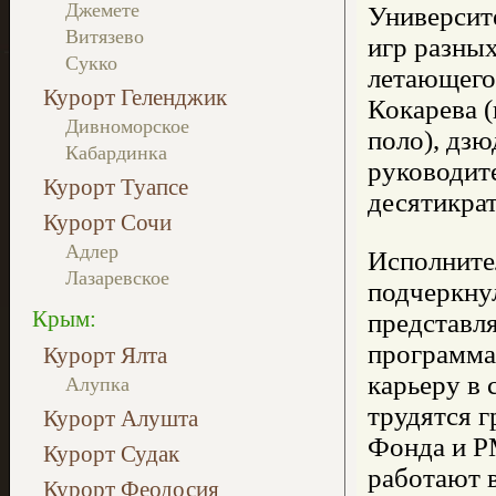
Джемете
Университ
Витязево
игр разных
Сукко
летающего
Курорт Геленджик
Кокарева 
Дивноморское
поло), дз
Кабардинка
руководит
Курорт Туапсе
десятикра
Курорт Сочи
Адлер
Исполните
Лазаревское
подчеркну
Крым:
представля
программа
Курорт Ялта
карьеру в 
Алупка
трудятся 
Курорт Алушта
Фонда и Р
Курорт Судак
работают 
Курорт Феодосия