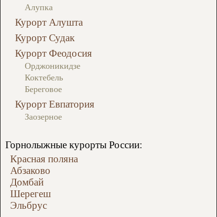
Алупка
Курорт Алушта
Курорт Судак
Курорт Феодосия
Орджоникидзе
Коктебель
Береговое
Курорт Евпатория
Заозерное
Горнолыжные курорты России:
Красная поляна
Абзаково
Домбай
Шерегеш
Эльбрус