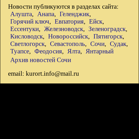
Новости публикуются в разделах сайта:
Алушта
,
Анапа
,
Геленджик
,
Горячий ключ
,
Евпатория
,
Ейск
,
Ессентуки
,
Железноводск
,
Зеленоградск
,
Кисловодск
,
Новороссийск
,
Пятигорск
,
Светлогорск
,
Севастополь
,
Сочи
,
Судак
,
Туапсе
,
Феодосия
,
Ялта
,
Янтарный
Архив новостей Сочи
email: kurort.info@mail.ru