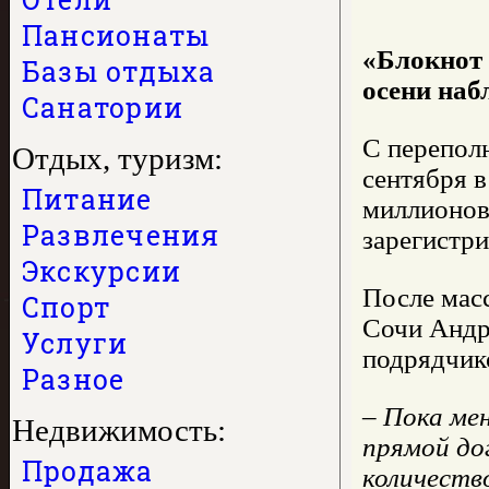
Пансионаты
«Блокнот 
Базы отдыха
осени наб
Санатории
С переполн
Отдых, туризм:
сентября в
Питание
миллионов
Развлечения
зарегистри
Экскурсии
После мас
Спорт
Сочи Андр
Услуги
подрядчик
Разное
– Пока ме
Недвижимость:
прямой дог
Продажа
количеств