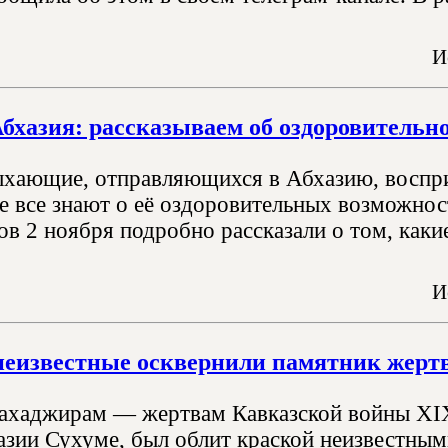
И
хазия: рассказываем об оздоровительно
хающие, отправляющихся в Абхазию, воспри
не все знают о её оздоровительных возможно
ов 2 ноября подробно рассказали о том, каки
И
неизвестные осквернили памятник жерт
хаджирам — жертвам Кавказской войны XIX
азии Сухуме, был облит краской неизвестным