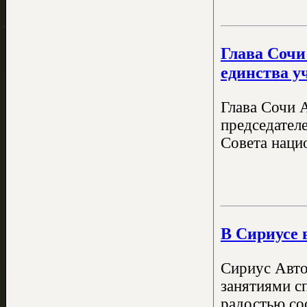
Глава Сочи
единства у
Глава Сочи 
председател
Совета наци
В Сириусе 
Сириус Авто
занятиями с
радостью со