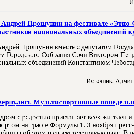
И
 Андрей Прошунин на фестивале «Этно-С
частников национальных объединений к
Андрей Прошунин вместе с депутатом Госуд
ем Городского Собрания Сочи Виктором Пет
ональных объединений Константином Чебота
Источник: Админ
вернулись Мультиспортивные понедельн
дром с радостью приглашает всех жителей и 
портом на трассе Формулы 1. 3 ноября пресс
общила об этом в своём телеграм-канале. В 