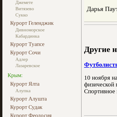
Джемете
Дарья Пау
Витязево
Сукко
Курорт Геленджик
Дивноморское
Кабардинка
Курорт Туапсе
Другие н
Курорт Сочи
Адлер
Футболисты
Лазаревское
Крым:
10 ноября н
Курорт Ялта
физической 
Алупка
Спортивное 
Курорт Алушта
Курорт Судак
Курорт Феодосия