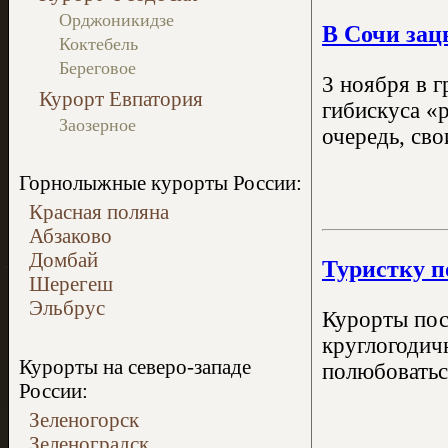
Орджоникидзе
В Сочи зац
Коктебель
Береговое
3 ноября в 
Курорт Евпатория
гибискуса «
Заозерное
очередь, св
Горнолыжные курорты России:
Красная поляна
Абзаково
Домбай
Туристку п
Шерегеш
Эльбрус
Курорты пос
круглогодич
Курорты на северо-западе
полюбоваться
России:
Зеленогорск
Зеленоградск