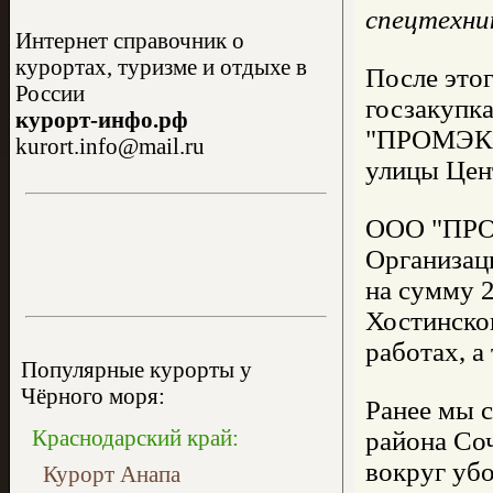
спецтехни
Интернет справочник о
курортах, туризме и отдыхе в
После этог
России
госзакупка
курорт-инфо.рф
"ПРОМЭКОМ
kurort.info@mail.ru
улицы Цент
ООО "ПРОМ
Организац
на сумму 2
Хостинско
работах, а
Популярные курорты у
Чёрного моря:
Ранее мы с
Краснодарский край:
района Соч
вокруг убо
Курорт Анапа