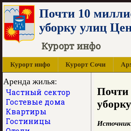
Почти 10 милли
уборку улиц Це
Курорт инфо
Курорт инфо
Курорт Сочи
Арх
Аренда жилья:
Почти 
Частный сектор
Гостевые дома
уборку
Квартиры
Гостиницы
Источник
Отели