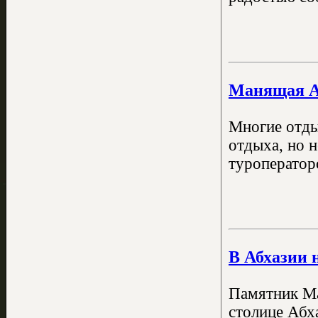
Манящая Аб
Многие отды
отдыха, но 
туроператор
В Абхазии 
Памятник Ма
столице Абх