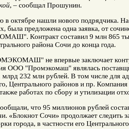
кой
, ­– сообщал Прошунин.
о в октябре нашли нового подрядчика. На
х, была предложена одна заявка, от соч
АШ". Контракт составил 9 млн 865 тыся
рального района Сочи до конца года.
ЭКОМАШ" не впервые заключает контра
ия ООО "Промэкомаш" являлась поставщи
 млрд 232 млн рублей. В том числе для а
го, Центрального районов и пр. Компани
 также работах по сбору и утилизации отх
ообщали, что 95 миллионов рублей соста
и. «Блокнот Сочи» продолжает следить за
рки города, в частности его Центрального