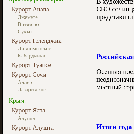
В художеств
СВО сочинца
Курорт Анапа
представили
Джемете
Витязево
Сукко
Курорт Геленджик
Дивноморское
Российская
Кабардинка
Курорт Туапсе
Осенняя пое
Курорт Сочи
неоднозначн
Адлер
местный сер
Лазаревское
Крым:
Курорт Ялта
Алупка
Итоги года
Курорт Алушта