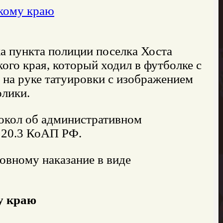
кому краю
а пункта полиции поселка Хоста
ого края, который ходил в футболке с
 на руке татуировки с изображением
олики.
окол об административном
 20.3 КоАП РФ.
овному наказание в виде
у краю