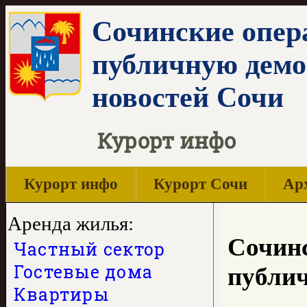
Сочинские опер
публичную демо
новостей Сочи
Курорт инфо
Курорт инфо
Курорт Сочи
Арх
Аренда жилья:
Сочинс
Частный сектор
Гостевые дома
публи
Квартиры