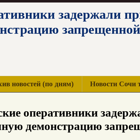
ативники задержали пр
нстрацию запрещенной
ив новостей (по дням)
Новости Сочи 
кие оперативники задержа
чную демонстрацию запре