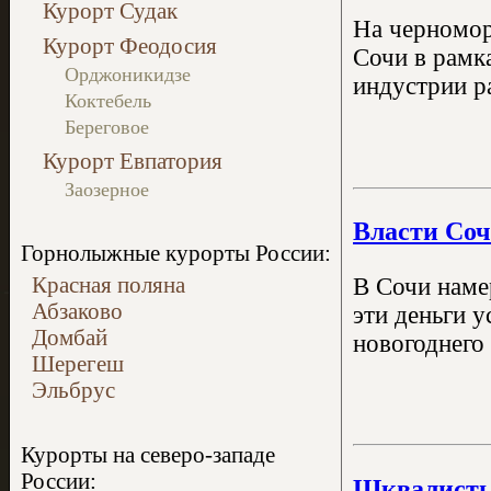
Курорт Судак
На черномор
Курорт Феодосия
Сочи в рамк
Орджоникидзе
индустрии р
Коктебель
Береговое
Курорт Евпатория
Заозерное
Власти Соч
Горнолыжные курорты России:
Красная поляна
В Сочи наме
Абзаково
эти деньги 
Домбай
новогоднего
Шерегеш
Эльбрус
Курорты на северо-западе
России:
Шквалистый