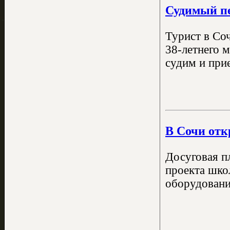
Судимый п
Турист в Соч
38-летнего 
судим и прие
В Сочи отк
Досуговая п
проекта шко
оборудовани