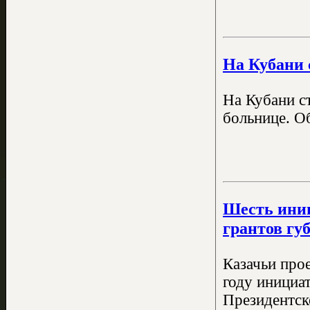
На Кубани 
На Кубани ст
больнице. Об
Шесть иниц
грантов гу
Казачьи про
году инициа
Президентск