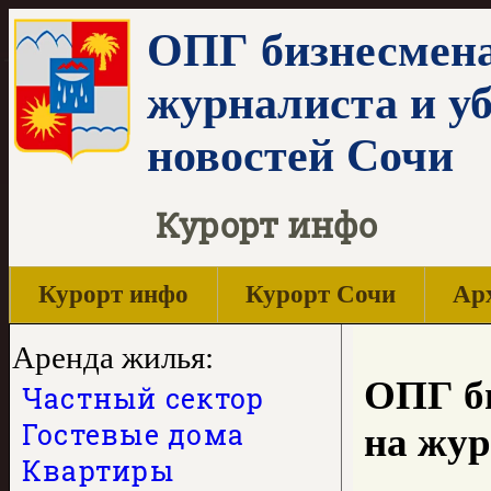
ОПГ бизнесмена
журналиста и у
новостей Сочи
Курорт инфо
Курорт инфо
Курорт Сочи
Арх
Аренда жилья:
ОПГ би
Частный сектор
Гостевые дома
на жур
Квартиры