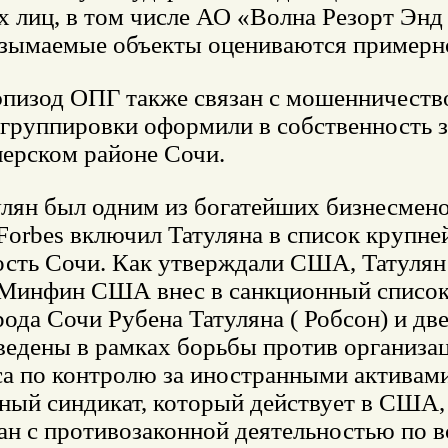
 лиц, в том числе АО «Волна Резорт Энд
Изымаемые объекты оцениваются примерно
эпизод ОПГ также связан с мошенничеств
 группировки оформили в собственность 
лерском районе Сочи.
лян был одним из богатейших бизнесменов
 Forbes включил Татуляна в список крупн
сть Сочи. Как утверждали США, Татулян 
 Минфин США внес в санкционный список
ода Сочи Рубена Татуляна ( Робсон) и д
ведены в рамках борьбы против организац
са по контролю за иностранными активам
ый синдикат, который действует в США, 
ан с противозаконной деятельностью по 