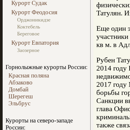
Курорт Судак
физических
Курорт Феодосия
Татулян. 
Орджоникидзе
Коктебель
Еще один 
Береговое
участники
Курорт Евпатория
кв м. в Ад
Заозерное
Рубен Тату
Горнолыжные курорты России:
2014 году
Красная поляна
недвижимо
Абзаково
2017 году
Домбай
борьбы гор
Шерегеш
Санкции в
Эльбрус
глава Офи
криминальн
Курорты на северо-западе
также связ
России: