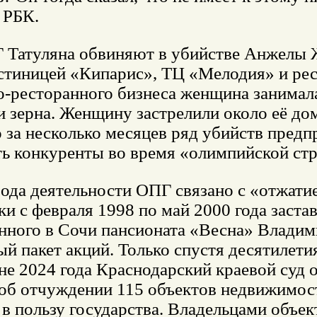
 РБК.
 Татуляна обвиняют в убийстве Анжелы Ж
остиницей «Кипарис», ТЦ «Мелодия» и р
о-ресторанного бизнеса женщина занима
и зерна. Женщину застрелили около её до
за несколько месяцев ряд убийств предпр
ть конкуренты во время «олимпийской ст
ода деятельности ОПГ связано с «отжатие
и с февраля 1998 по май 2000 года заста
нного в Сочи пансионата «Весна» Владим
й пакет акций. Только спустя десятилети
не 2024 года Краснодарский краевой суд 
 об отчуждении 115 объектов недвижимос
 в пользу государства. Владельцами объе