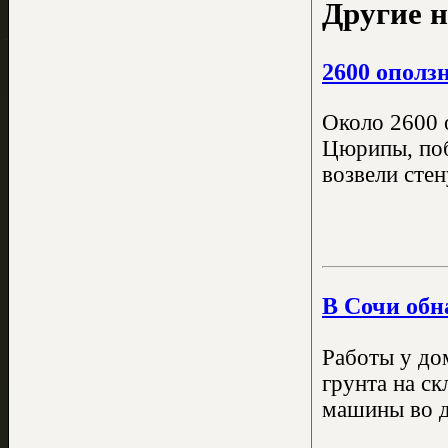
Другие н
2600 ополз
Около 2600 
Цюрипы, поб
возвели стен
В Сочи обн
Работы у до
грунта на с
машины во д