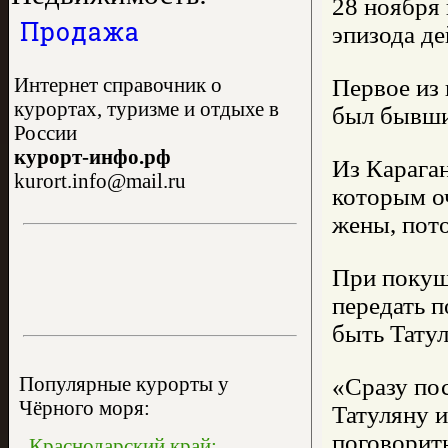
28 ноября 
Продажа
эпизода д
Интернет справочник о
Первое из 
курортах, туризме и отдыхе в
был бывши
России
курорт-инфо.рф
Из Караган
kurort.info@mail.ru
которым оч
жены, пот
При покуш
передать п
быть Татул
Популярные курорты у
«Сразу по
Чёрного моря:
Татуляну и
поговорить
Краснодарский край: