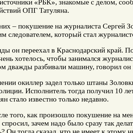
источники «РБК», знакомые с делом, сооб
ействий ОПГ Татуляна.
них – покушение на журналиста Сергей Зо
м следователем, который стал журналист
ды он переехал в Краснодарский край. По
ень хотелось, чтобы занимался журналист
ом дважды разбивали машину, говорил он 
ении окиллер задел только штаны Золовки
олиции. Исполнитель тогда получил 10 ле
ян стало известно только недавно.
сле того, как произошло покушение на ме
 спросил, зачем надо было сразу так дел
? Он тогда сказал, что не имеет к этому 