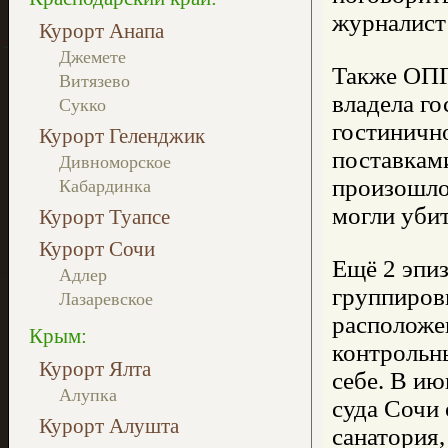
журналист
Курорт Анапа
Джемете
Также ОПГ
Витязево
владела г
Сукко
гостиничн
Курорт Геленджик
поставкам
Дивноморское
произошло 
Кабардинка
могли уби
Курорт Туапсе
Курорт Сочи
Ещё 2 эпиз
Адлер
группировк
Лазаревское
расположе
Крым:
контрольны
Курорт Ялта
себе. В ию
Алупка
суда Сочи
Курорт Алушта
санатория,