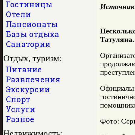
Гостиницы
Источник
Отели
Пансионаты
Несколько
Базы отдыха
Татуляна.
Санатории
Организато
Отдых, туризм:
продолжают
Питание
преступле
Развлечения
Официальн
Экскурсии
гостиничн
Спорт
помощнико
Услуги
Разное
Фото: Серг
Недвижимость: