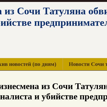
 из Сочи Татуляна обв
бийстве предпринимате
ив новостей (по дням)
Новости Сочи 
знесмена из Сочи Татуля
налиста и убийстве пред