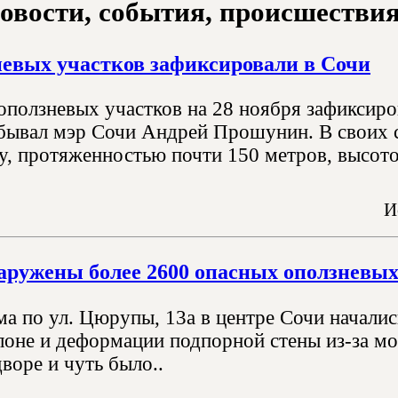
овости, события, происшествия з
невых участков зафиксировали в Сочи
оползневых участков на 28 ноября зафиксиро
ывал мэр Сочи Андрей Прошунин. В своих с
у, протяженностью почти 150 метров, высотой
И
аружены более 2600 опасных оползневых
ма по ул. Цюрупы, 13а в центре Сочи началис
клоне и деформации подпорной стены из-за мо
воре и чуть было..