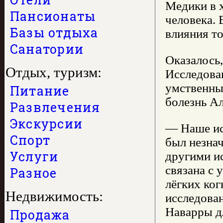
Медики в х
Пансионаты
человека. 
Базы отдыха
влияния то
Санатории
Оказалось,
Отдых, туризм:
Исследован
умственны
Питание
болезнь А
Развлечения
Экскурсии
— Наше ис
Спорт
был незна
Услуги
другими и
связана с
Разное
лёгких ко
Недвижимость:
исследова
Наварры д
Продажа