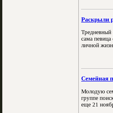
Раскрыли р
Тредневный 
сама певица 
личной жизни
Семейная п
Молодую сем
группе поис
еще 21 ноябр