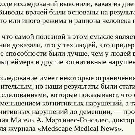
оде исследований выяснили, какая из дие
Выводы врачей были основаны на результа
го или иного режима и рациона человека 
 что самой полезной в этом смысле являе
ия доказали, что у тех людей, кто приде
е способности были лучше, чем у людей в
льцгеймера и другие когнитивные нарушен
следование имеет некоторые ограничения
чительным, но наши результаты были стат
сследованиями, которые показывают, что
 уменьшением когнитивных нарушений, а т
гнитивных нарушений до деменции, — пр
ния Мигель А. Мартинес-Гонсалес, доктор
ля журнала «Medscape Medical News».