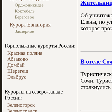
Жительница
Орджоникидзе
Коктебель
Об уничтоже
Береговое
Елены, по у
Курорт Евпатория
которая про
Заозерное
Горнолыжные курорты России:
Красная поляна
Абзаково
В отеле Со
Домбай
Шерегеш
Туристически
Эльбрус
Сочи. Турис
столкнулись 
Курорты на северо-западе
России:
Зеленогорск
Зеленоградск