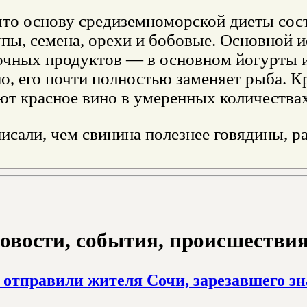
что основу средиземноморской диеты сос
упы, семена, орехи и бобовые. Основной 
очных продуктов — в основном йогурты и
, его почти полностью заменяет рыба. К
ют красное вино в умеренных количествах
исали, чем свинина полезнее говядины, ра
овости, события, происшествия з
 отправили жителя Сочи, зарезавшего з