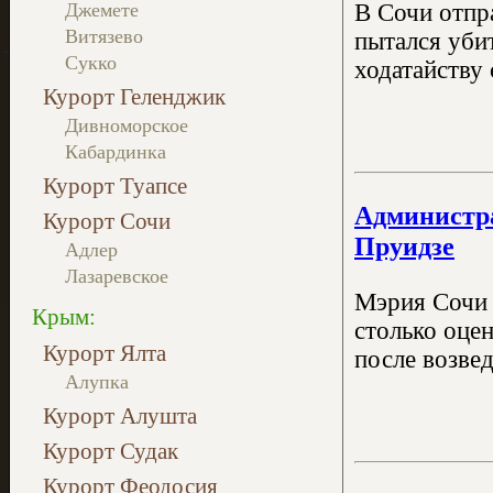
Джемете
В Сочи отпра
Витязево
пытался уби
Сукко
ходатайству
Курорт Геленджик
Дивноморское
Кабардинка
Курорт Туапсе
Администра
Курорт Сочи
Пруидзе
Адлер
Лазаревское
Мэрия Сочи 
Крым:
столько оце
Курорт Ялта
после возве
Алупка
Курорт Алушта
Курорт Судак
Курорт Феодосия