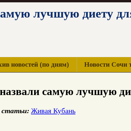
самую лучшую диету дл
ив новостей (по дням)
Новости Сочи 
назвали самую лучшую дие
 статьи:
Живая Кубань