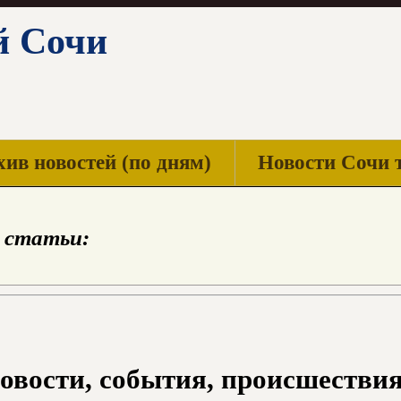
й Сочи
ив новостей (по дням)
Новости Сочи 
 статьи:
овости, события, происшествия з