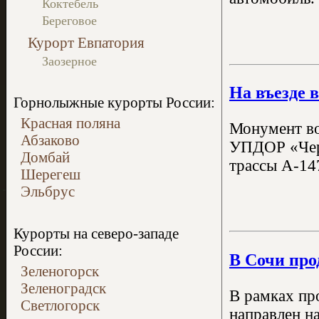
Коктебель
Береговое
Курорт Евпатория
Заозерное
На въезде 
Горнолыжные курорты России:
Красная поляна
Монумент во
Абзаково
УПДОР «Черн
Домбай
трассы А-14
Шерегеш
Эльбрус
Курорты на северо-западе
России:
В Сочи про
Зеленогорск
Зеленоградск
В рамках пр
Светлогорск
направлен н