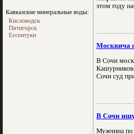
этом году на
Кавказские минеральные воды:
Кисловодск
Пятигорск
Ессентуки
Москвича о
В Сочи моск
Кашурникова
Сочи суд пр
В Сочи ищу
Мужчина по 