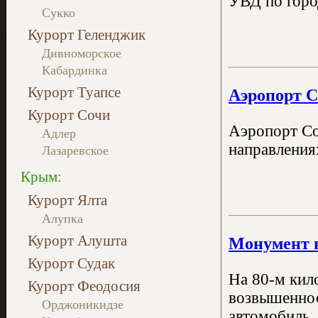
УВД по горо
Сукко
Курорт Геленджик
Дивноморское
Кабардинка
Курорт Туапсе
Аэропорт С
Курорт Сочи
Аэропорт Со
Адлер
направления
Лазаревское
Крым:
Курорт Ялта
Алупка
Курорт Алушта
Монумент н
Курорт Судак
На 80-м кил
Курорт Феодосия
возвышеннос
Орджоникидзе
автомобиль.