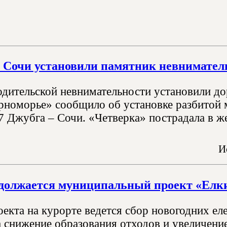
в Сочи установили памятник невнимате
дительской невнимательности установили до
оморье» сообщило об установке разбитой 
7 Джубга – Сочи. «Четверка» пострадала в ж
И
должается муниципальный проект «Елк
оекта на курорте ведется сбор новогодних ел
а снижение образования отходов и увеличение