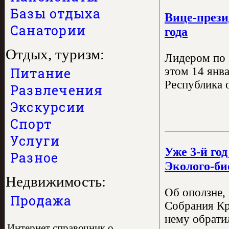
Базы отдыха
Вице-прези
Санатории
года
Отдых, туризм:
Лидером по 
этом 14 янв
Питание
Республика о
Развлечения
Экскурсии
Спорт
Услуги
Уже 3-й го
Разное
Эколого-би
Недвижимость:
Об оползне,
Продажа
Собрания Кр
нему обрати
Интернет справочник о