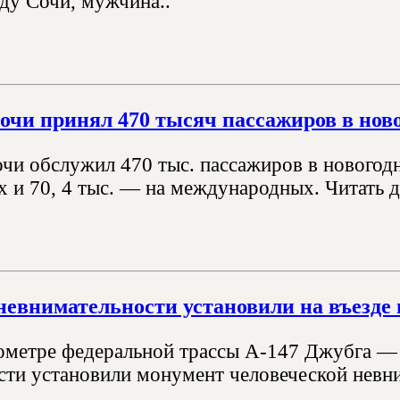
ду Сочи, мужчина..
очи принял 470 тысяч пассажиров в нов
чи обслужил 470 тыс. пассажиров в новогод
х и 70, 4 тыс. — на международных. Читать д
евнимательности установили на въезде 
ометре федеральной трассы А-147 Джубга — 
ти установили монумент человеческой невн