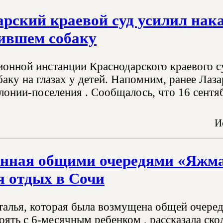
рский краевой суд усилил нак
бившем собаку
ионной инстанции Краснодарского краевого с
аку на глазах у детей. Напомним, ранее Лаз
олонии-поселения . Сообщалось, что 16 сентяб
И
нная общими очередями «Яжмат
я отдых в Сочи
талья, которая была возмущена общей очеред
ять с 6-месячным ребенком , рассказала ско