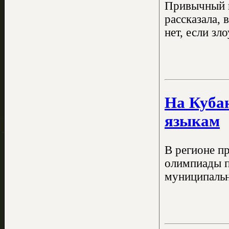
Привычный в
рассказала, 
нет, если зл
На Куба
языкам
В регионе п
олимпиады п
муниципальн