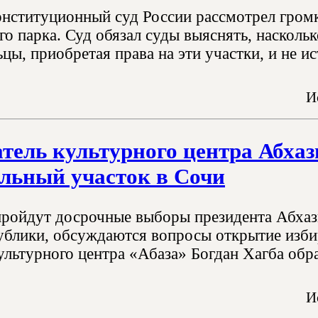
онституционный суд России рассмотрел гром
о парка. Суд обязал суды выяснять, насколь
цы, приобретая права на эти участки, и не ис
И
тель культурного центра Абха
ельный участок в Сочи
пройдут досрочные выборы президента Абхаз
ублики, обсуждаются вопросы открытие избир
ультурного центра «Абаза» Богдан Хагба обра
И