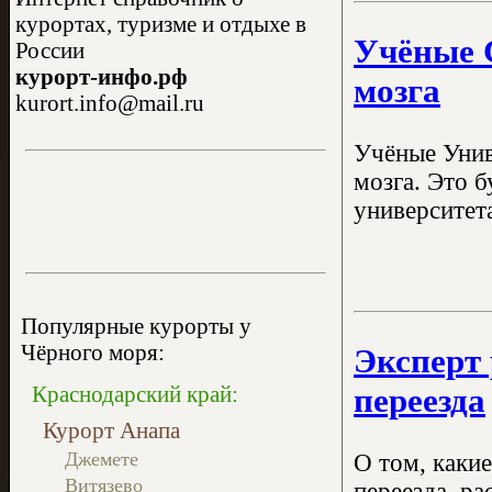
курортах, туризме и отдыхе в
Учёные 
России
курорт-инфо.рф
мозга
kurort.info@mail.ru
Учёные Унив
мозга. Это 
университет
Популярные курорты у
Чёрного моря:
Эксперт 
переезда
Краснодарский край:
Курорт Анапа
Джемете
О том, каки
Витязево
переезда, р