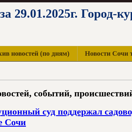
за 29.01.2025г. Город-к
ив новостей (по дням)
Новости Сочи 
востей, событий, происшествий
уционный суд поддержал садово
е Сочи