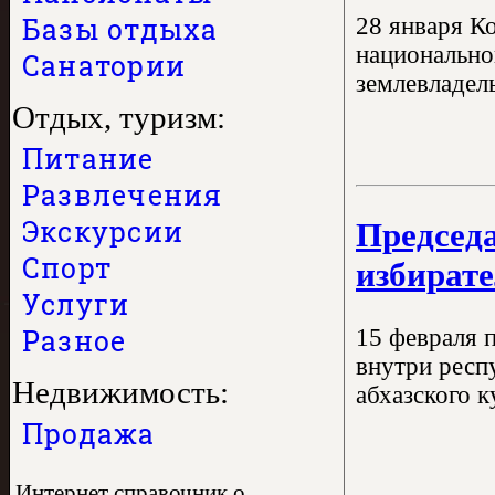
Базы отдыха
28 января К
национальног
Санатории
землевладель
Отдых, туризм:
Питание
Развлечения
Экскурсии
Председа
Спорт
избират
Услуги
Разное
15 февраля 
внутри респ
Недвижимость:
абхазского к
Продажа
Интернет справочник о