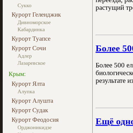
Сукко
растущий тре
Курорт Геленджик
Дивноморское
Кабардинка
Курорт Туапсе
Более 50
Курорт Сочи
Адлер
Лазаревское
Более 500 ел
биологическ
Крым:
результате и
Курорт Ялта
Алупка
Курорт Алушта
Курорт Судак
Курорт Феодосия
Ещё одн
Орджоникидзе