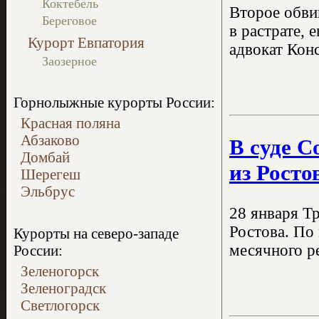
Коктебель
Второе обви
Береговое
в растрате,
Курорт Евпатория
адвокат Конс
Заозерное
Горнолыжные курорты России:
Красная поляна
Абзаково
В суде С
Домбай
из Росто
Шерегеш
Эльбрус
28 января Т
Ростова. По
Курорты на северо-западе
месячного р
России:
Зеленогорск
Зеленоградск
Светлогорск