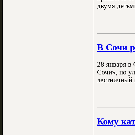
двумя детьм
В Сочи р
28 января в
Сочи», по у
лестничный 
Кому кат