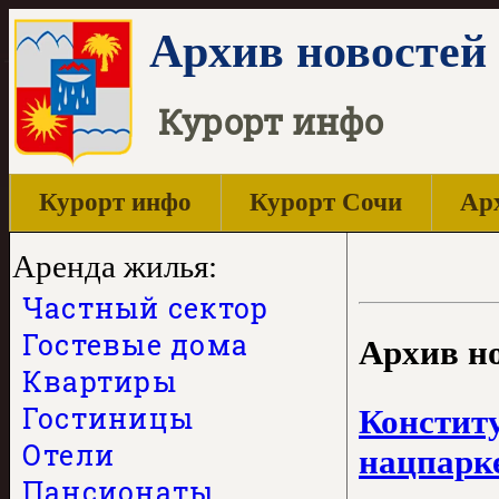
Архив новостей 
Курорт инфо
Курорт инфо
Курорт Сочи
Арх
Аренда жилья:
Частный сектор
Гостевые дома
Архив но
Квартиры
Гостиницы
Констит
Отели
нацпарк
Пансионаты