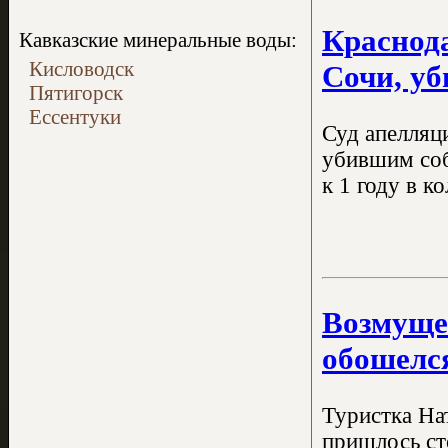
Краснода
Кавказские минеральные воды:
Кисловодск
Сочи, у
Пятигорск
Ессентуки
Суд апелляц
убившим соб
к 1 году в к
Возмуще
обошелс
Туристка На
пришлось сто