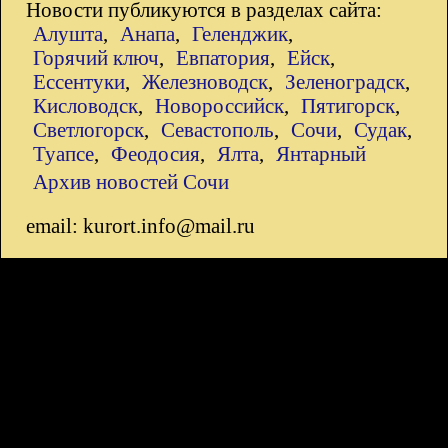
Новости публикуются в разделах сайта:
Алушта
,
Анапа
,
Геленджик
,
Горячий ключ
,
Евпатория
,
Ейск
,
Ессентуки
,
Железноводск
,
Зеленоградск
,
Кисловодск
,
Новороссийск
,
Пятигорск
,
Светлогорск
,
Севастополь
,
Сочи
,
Судак
,
Туапсе
,
Феодосия
,
Ялта
,
Янтарный
Архив новостей Сочи
email: kurort.info@mail.ru