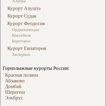
Алупка
Курорт Алушта
Курорт Судак
Курорт Феодосия
Орджоникидзе
Коктебель
Береговое
Курорт Евпатория
Заозерное
Горнолыжные курорты России:
Красная поляна
Абзаково
Домбай
Шерегеш
Эльбрус