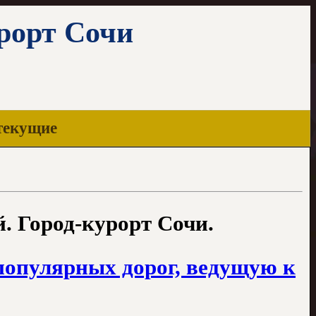
урорт Сочи
текущие
. Город-курорт Сочи.
 популярных дорог, ведущую к