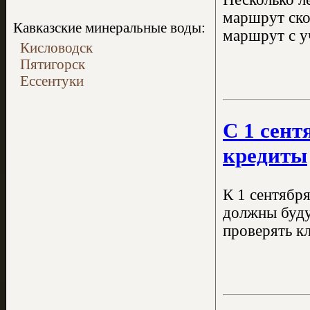
маршрут ско
Кавказские минеральные воды:
маршрут с у
Кисловодск
Пятигорск
Ессентуки
С 1 сен
кредиты
К 1 сентябр
должны буду
проверять кл