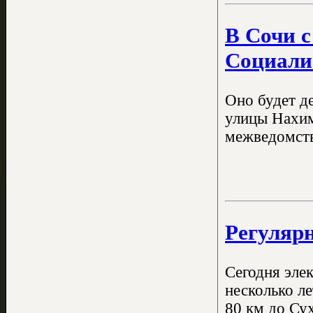
В Сочи с
Социали
Оно будет д
улицы Нахим
межведомств
Регулярн
Сегодня эле
несколько ле
80 км до Сух