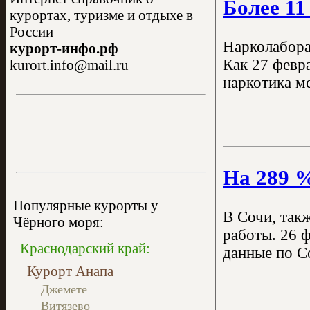
Более 1
курортах, туризме и отдыхе в
России
Нарколабора
курорт-инфо.рф
Как 27 февр
kurort.info@mail.ru
наркотика м
На 289 %
Популярные курорты у
В Сочи, так
Чёрного моря:
работы. 26 
Краснодарский край:
данные по Со
Курорт Анапа
Джемете
Витязево