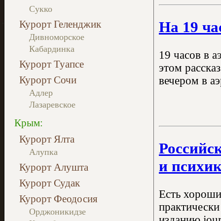
Сукко
На 19 ча
Курорт Геленджик
Дивноморское
Кабардинка
19 часов в 
Курорт Туапсе
этом расска
Курорт Сочи
вечером в аэ
Адлер
Лазаревское
Крым:
Курорт Ялта
Российск
Алупка
и психи
Курорт Алушта
Курорт Судак
Есть хороши
Курорт Феодосия
практически
Орджоникидзе
изданию jour