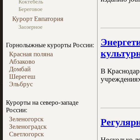
Коктебель
Береговое
Курорт Евпатория
Заозерное
Энергети
Горнолыжные курорты России:
культур
Красная поляна
Абзаково
Домбай
В Краснодар
Шерегеш
учреждениях
Эльбрус
Курорты на северо-западе
России:
Зеленогорск
Регулярн
Зеленоградск
Светлогорск
Несколько ле