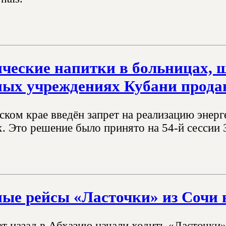
ческие напитки в больницах, 
ных учреждениях Кубани продав
ском крае введён запрет на реализацию энер
. Это решение было принято на 54-й сессии 
ые рейсы «Ласточки» из Сочи в
т назад в Абхазию начали ходить «Ласточки»,