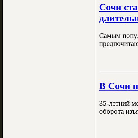
Сочи ст
длительн
Самым попул
предпочитают
В Сочи п
35-летний м
оборота изъя