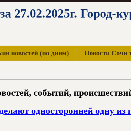
за 27.02.2025г. Город-к
ив новостей (по дням)
Новости Сочи 
востей, событий, происшествий
делают односторонней одну из