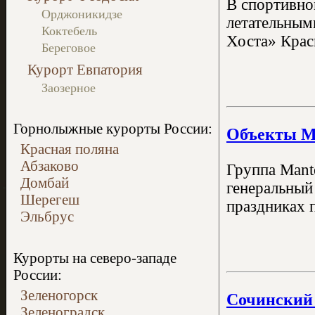
В спортивно
Орджоникидзе
летательным
Коктебель
Хоста» Крас
Береговое
Курорт Евпатория
Заозерное
Горнолыжные курорты России:
Объекты Ma
Красная поляна
Абзаково
Группа Mant
Домбай
генеральный
Шерегеш
праздниках 
Эльбрус
Курорты на северо-западе
России:
Зеленогорск
Сочинский 
Зеленоградск