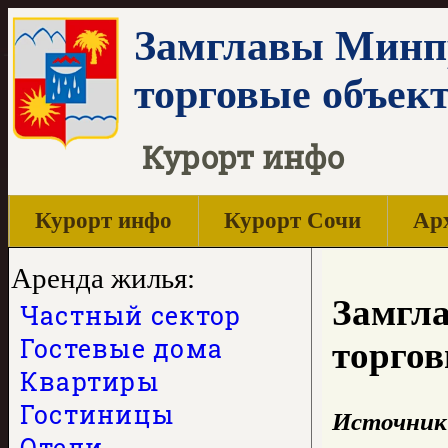
Замглавы Минпр
торговые объек
Курорт инфо
Курорт инфо
Курорт Сочи
Арх
Аренда жилья:
Замгл
Частный сектор
Гостевые дома
торгов
Квартиры
Гостиницы
Источник
Отели