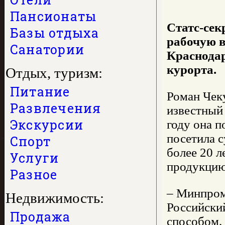
Пансионаты
Статс-сек
Базы отдыха
рабочую в
Санатории
Краснодар
курорта.
Отдых, туризм:
Питание
Роман Чек
Развлечения
известный
Экскурсии
году она 
посетила с
Спорт
более 20 л
Услуги
продукцию
Разное
– Минпром
Недвижимость:
Российски
Продажа
способом.