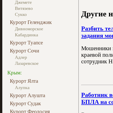
Джемете
Витязево
Другие н
Сукко
Курорт Геленджик
Разбить те
Дивноморское
задания м
Кабардинка
Курорт Туапсе
Мошенники п
Курорт Сочи
краевой пол
Адлер
сотрудник Н
Лазаревское
Крым:
Курорт Ялта
Алупка
Работник в
Курорт Алушта
БПЛА на со
Курорт Судак
Курорт Феодосия