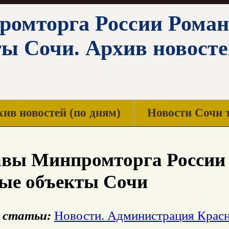
омторга России Роман
ты Сочи. Архив новост
ив новостей (по дням)
Новости Сочи 
авы Минпромторга России
ые объекты Сочи
 статьи:
Новости. Администрация Красн