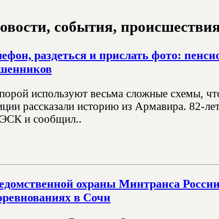
овости, события, происшествия з
лефон, раздеться и прислать фото: пенс
ошенников
орой используют весьма сложные схемы, чт
иции рассказали историю из Армавира. 82-ле
ЭСК и сообщил..
едомственной охраны Минтранса России
ревнованиях в Сочи