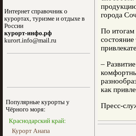
продукцию
Интернет справочник о
города Со
курортах, туризме и отдыхе в
России
По итогам
курорт-инфо.рф
состояние
kurort.info@mail.ru
привлекате
– Развити
комфортны
разнообраз
как привл
Популярные курорты у
Пресс-слу
Чёрного моря:
Краснодарский край:
Курорт Анапа