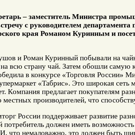
ретарь – заместитель Министра промы
стречу с руководителем департамента 
ского края Романом Куринным и посет
ушов и Роман Куринный побывали на чай
 на всю страну чай. Затем обошли самую 
победила в конкурсе «Торговля России» М
упермаркет «Табрис». Это широкая сеть м
ет. Компания предлагает покупателям ра
 местных производителей, что способств
торг России поддерживает развитие разн
й потребитель должен иметь возможност
 И, что немаловажно, это должен быть ши