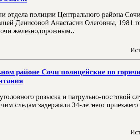
и отдела полиции Центрального района Сочи
вшей Денисовой Анастасии Олеговны, 1981 г
Сочи железнодорожным..
Ист
ном районе Сочи полицейские по горячи
итания
уголовного розыска и патрульно-постовой с
ячим следам задержали 34-летнего приезжего 
Ист