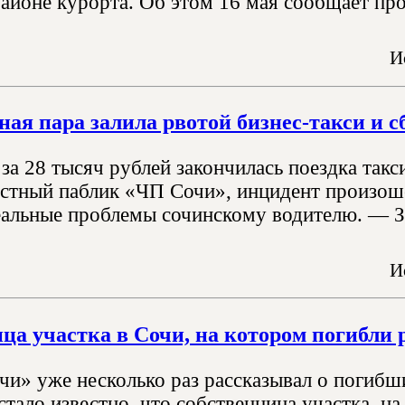
айоне курорта. Об этом 16 мая сообщает про
И
ная пара залила рвотой бизнес-такси и с
а 28 тысяч рублей закончилась поездка такс
стный паблик «ЧП Сочи», инцидент произоше
еальные проблемы сочинскому водителю. — За
И
ца участка в Сочи, на котором погибли 
чи» уже несколько раз рассказывал о погибши
стало известно, что собственница участка, н