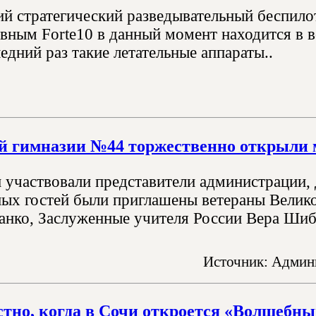
й стратегический разведывательный беспил
вным Forte10 в данный момент находится в 
дний раз такие летательные аппараты..
й гимназии №44 торжественно открыли 
 участвовали представители администрации, д
ных гостей были приглашены ветераны Велик
анко, Заслуженные учителя России Вера Шиба
Источник: Админи
стно, когда в Сочи откроется «Волшебны