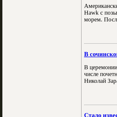
Американски
Hawk с позы
морем. После
В сочинско
В церемонии
числе почет
Николай Зар
Стало изве