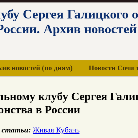
убу Сергея Галицкого о
России. Архив новостей
ив новостей (по дням)
Новости Сочи 
ьному клубу Сергея Галиц
нства в России
 статьи:
Живая Кубань