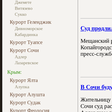
Джемете
Витязево
Сукко
Курорт Геленджик
Суд продли
Дивноморское
Кабардинка
Мещанский р
Курорт Туапсе
Копайгородс
Курорт Сочи
пресс-служб
Адлер
Лазаревское
Крым:
Курорт Ялта
В Сочи буд
Алупка
Курорт Алушта
Жительницу 
Курорт Судак
Сочи суд ра
Курорт Феодосия