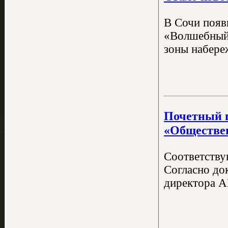
В Сочи появ
«Волшебный 
зоны набере
Почетный г
«Обществен
Соответству
Согласно до
директора А