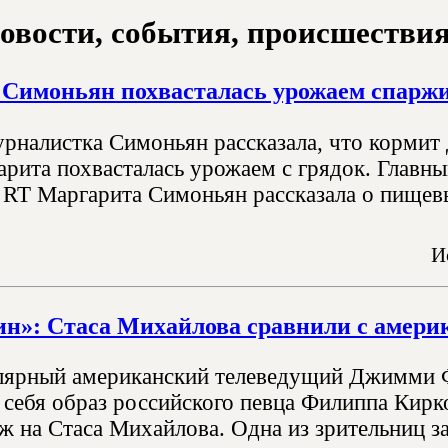
овости, события, происшествия з
Симоньян похвасталась урожаем спаржи 
урналистка Симоньян рассказала, что кормит 
арита похвасталась урожаем с грядок. Главн
а RT Маргарита Симоньян рассказала о пищев
И
ин»: Стаса Михайлова сравнили с аме
лярный американский телеведущий Джимми Ф
 себя образ российского певца Филиппа Кирко
ж на Стаса Михайлова. Одна из зрительниц з