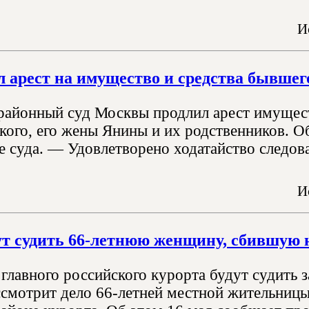
И
л арест на имущество и средства бывшег
айонный суд Москвы продлил арест имущест
кого, его жены Янины и их родственников. Об
е суда. — Удовлетворено ходатайство следова
И
ут судить 66-летнюю женщину, сбившую 
главного российского курорта будут судить з
ссмотрит дело 66-летней местной жительницы,