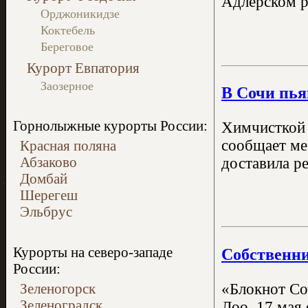
Адлерском р
Орджоникидзе
Коктебель
Береговое
Курорт Евпатория
Заозерное
В Сочи пья
Горнолыжные курорты России:
Химчисткой з
сообщает ме
Красная поляна
Абзаково
доставила р
Домбай
Шерегеш
Эльбрус
Курорты на северо-западе
Собственни
России:
Зеленогорск
«Блокнот Со
Зеленоградск
Лоо. 17 мая 