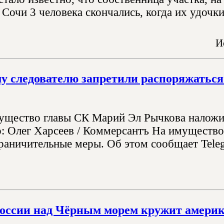
 Сочи 3 человека скончались, когда их удочк
И
у следователю запретили распоряжатьс
ущество главы СК Марий Эл Рычкова наложи
: Олег Харсеев / Коммерсантъ На имуществ
раничительные меры. Об этом сообщает Teleg
России над Чёрным морем кружит амери