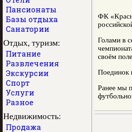
Пансионаты
ФК «Красн
Базы отдыха
российской
Санатории
Голами в 
Отдых, туризм:
чемпионат
Питание
своём поле
Развлечения
Поединок п
Экскурсии
Спорт
Ранее мы п
Услуги
футбольног
Разное
Недвижимость:
Продажа