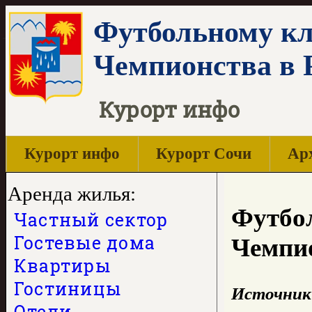
Футбольному кл
Чемпионства в 
Курорт инфо
Курорт инфо
Курорт Сочи
Арх
Аренда жилья:
Футбол
Частный сектор
Гостевые дома
Чемпио
Квартиры
Гостиницы
Источник
Отели