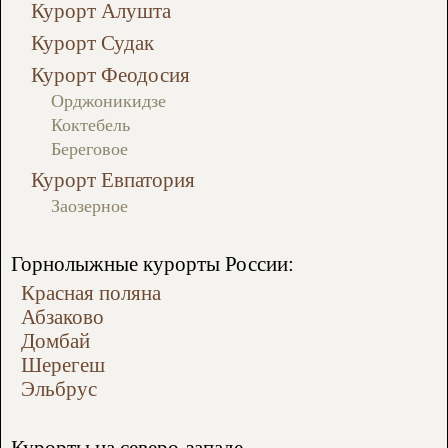
Курорт Алушта
Курорт Судак
Курорт Феодосия
Орджоникидзе
Коктебель
Береговое
Курорт Евпатория
Заозерное
Горнолыжные курорты России:
Красная поляна
Абзаково
Домбай
Шерегеш
Эльбрус
Курорты на северо-западе