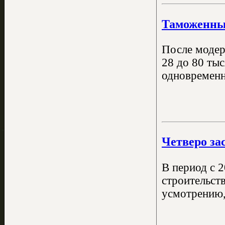
Таможенный
После модер
28 до 80 тыс
одновременн
Четверо за
В период с 
строительст
усмотрению, 