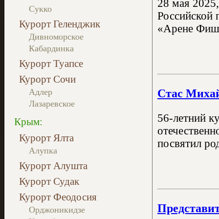
28 мая 2025
Сукко
Российской 
Курорт Геленджик
«Арене Фишт
Дивноморское
Кабардинка
Курорт Туапсе
Курорт Сочи
Стас Михай
Адлер
Лазаревское
56-летний к
Крым:
отечественно
Курорт Ялта
посвятил ро
Алупка
Курорт Алушта
Курорт Судак
Курорт Феодосия
Представит
Орджоникидзе