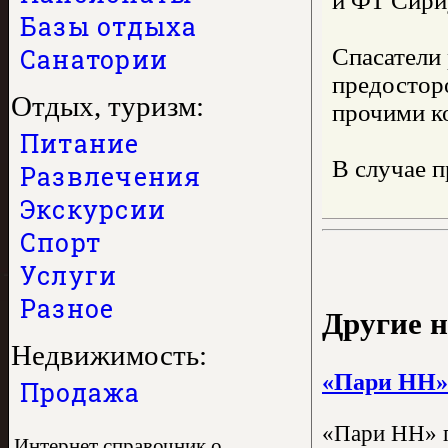
и ФТ Сири
Базы отдыха
Санатории
Спасатели
предостор
Отдых, туризм:
прочими к
Питание
В случае 
Развлечения
Экскурсии
Спорт
Услуги
Разное
Другие н
Недвижимость:
«Пари НН» 
Продажа
«Пари НН» п
Интернет справочник о