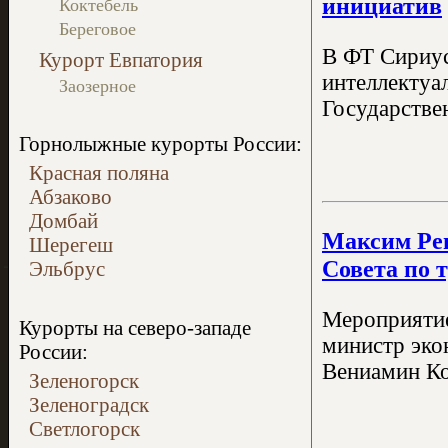
инициатив
Коктебель
Береговое
В ФТ Сириус
Курорт Евпатория
интеллектуа
Заозерное
Государстве
Горнолыжные курорты России:
Красная поляна
Абзаково
Домбай
Максим Реш
Шерегеш
Совета по 
Эльбрус
Мероприятие
Курорты на северо-западе
министр эко
России:
Вениамин Ко
Зеленогорск
Зеленоградск
Светлогорск