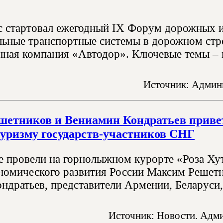
 стартовал ежегодный IX Форум дорожных 
льные транспортные системы в дорожном стро
нная компания «Автодор». Ключевые темы – 
Источник: Админи
етников и Вениамин Кондратьев привет
туризму государств-участников СНГ
 провели на горнолыжном курорте «Роза Хут
номического развития России Максим Решетн
ндратьев, представители Армении, Беларуси, 
Источник: Новости. Адми